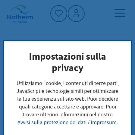
Home"
Pagina iniziale
Trova servizi
Impostazioni sulla
Preoccupazioni locali
privacy
Handelsregister Eintragung
Kommanditgesellschaft auf Aktien (KGaA)
Utilizziamo i cookie, i contenuti di terze parti,
JavaScript e tecnologie simili per ottimizzare
Handelsregister
la tua esperienza sul sito web. Puoi decidere
quali categorie accettare e approvare. Puoi
Eintragung
trovare ulteriori informazioni nel nostro
Avvisi sulla protezione dei dati
/
Impressum
.
Kommanditgesellscha