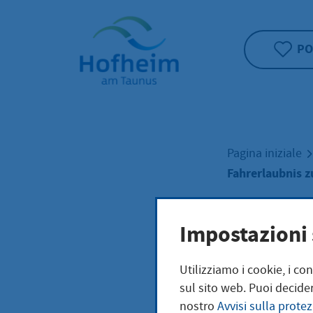
Home"
PO
Pagina iniziale
Fahrerlaubnis 
Fahr
Impostazioni 
Utilizziamo i cookie, i co
Fahr
sul sito web. Puoi decider
nostro
Avvisi sulla protez