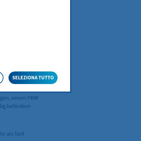
agen, einem PKW
ßig befördern
SELEZIONA TUTTO
agen, einem PKW
ßig befördern
hr als fünf