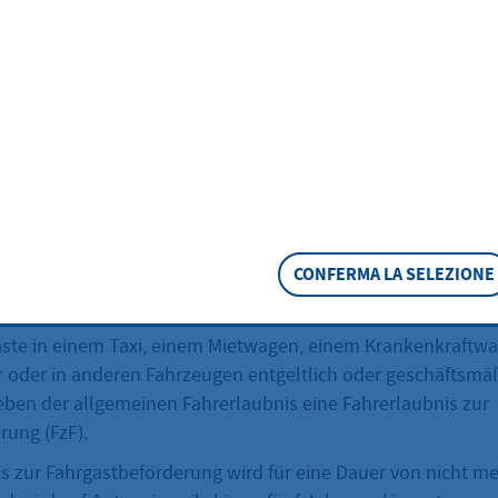
tragen
ste in einem Taxi, einem Mietwagen, einem Krankenkraftw
r oder in anderen Fahrzeugen entgeltlich oder geschäftsmä
eben der allgemeinen Fahrerlaubnis eine Fahrerlaubnis zur
rung (FzF).
CONFERMA LA SELEZIONE
eschreibung
ste in einem Taxi, einem Mietwagen, einem Krankenkraftw
r oder in anderen Fahrzeugen entgeltlich oder geschäftsmä
eben der allgemeinen Fahrerlaubnis eine Fahrerlaubnis zur
rung (FzF).
s zur Fahrgastbeförderung wird für eine Dauer von nicht me