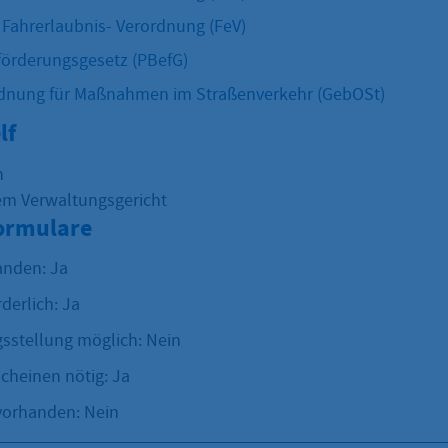
 Fahrerlaubnis- Verordnung (FeV)
örderungsgesetz (PBefG)
nung für Maßnahmen im Straßenverkehr (GebOSt)
lf
h
em Verwaltungsgericht
Formulare
anden: Ja
rderlich: Ja
sstellung möglich: Nein
cheinen nötig: Ja
vorhanden: Nein