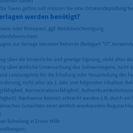
genommen haben
zF für Taxen gelten soll müssen Sie eine Ortskundeprüfung 
erlagen werden benötigt?
weis oder Reisepass, ggf. Meldebescheinigung
artenführerschein
gnis zur Vorlage bei einer Behörde (Belegart "O", Verwen
g über die körperliche und geistige Eignung, nicht älter als
ng über ärztliche Untersuchung des Sehvermögens, nicht ält
und Leistungstest für die Erteilung oder Neuerteilung der F
rderung, nicht älter als 1 Jahr (mit folgenden Inhalten: Bel
gsfähigkeit, Konzentrationsfähigkeit, Aufmerksamkeitsleistu
higkeit). Nachweise können erbracht werden z.B. durch ein 
zinisches Gutachten einer amtlich anerkannten Begutachtun
.
er Schulung in Erster Hilfe
kraftwagen;