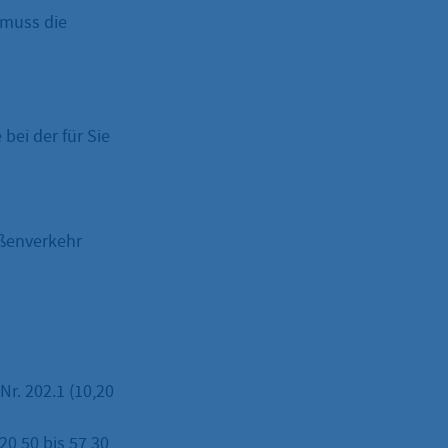
 muss die
bei der für Sie
aßenverkehr
r. 202.1 (10,20
20,50 bis 57,30