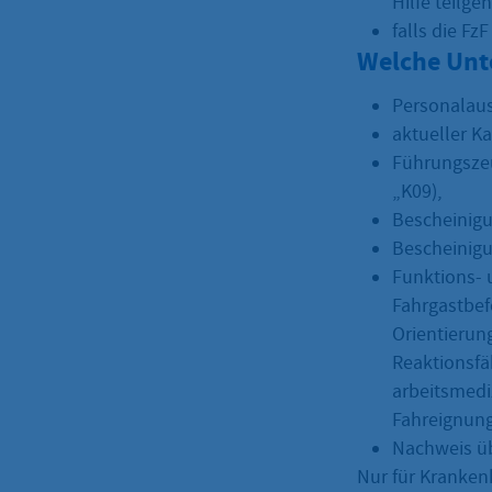
Hilfe teil
falls die F
Welche Unt
Personalaus
aktueller K
Führungszeu
„K09),
Bescheinigun
Bescheinigu
Funktions- 
Fahrgastbefö
Orientierun
Reaktionsfä
arbeitsmedi
Fahreignung
Nachweis üb
Nur für Kranken