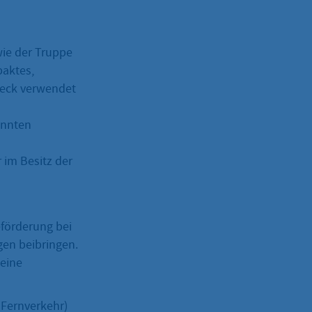
wie der Truppe
paktes,
weck verwendet
annten
 im Besitz der
eförderung bei
gen beibringen.
 eine
 Fernverkehr)