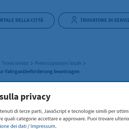
RTALE DELLA CITTÀ
TROVATORE DI SERVI
Trova servizi
Preoccupazioni locali
zur Fahrgastbeförderung beantragen
erlaubnis zur
sulla privacy
ntenuti di terze parti, JavaScript e tecnologie simili per otti
gastbeförderung
e quali categorie accettare e approvare. Puoi trovare ulterio
ione dei dati
/
Impressum
.