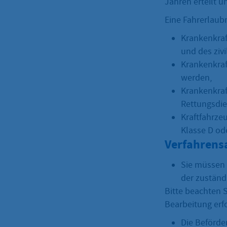
Jahren erteilt u
Eine Fahrerlaubn
Krankenkraf
und des ziv
Krankenkraf
werden,
Krankenkra
Rettungsdie
Kraftfahrze
Klasse D ode
Verfahrens
Sie müssen 
der zuständ
Bitte beachten S
Bearbeitung erf
Die Beförde