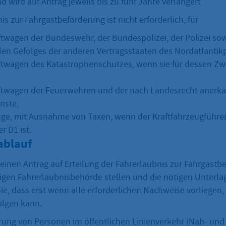
nd wird auf Antrag jeweils bis zu fünf Jahre verlängert
is zur Fahrgastbeförderung ist nicht erforderlich, für
twagen der Bundeswehr, der Bundespolizei, der Polizei so
ilen Gefolges der anderen Vertragsstaaten des Nordatlantik
twagen des Katastrophenschutzes, wenn sie für dessen Z
ftwagen der Feuerwehren und der nach Landesrecht anerk
nste,
uge, mit Ausnahme von Taxen, wenn der Kraftfahrzeugführer
r D1 ist.
ablauf
einen Antrag auf Erteilung der Fahrerlaubnis zur Fahrgastb
igen Fahrerlaubnisbehörde stellen und die nötigen Unterla
ie, dass erst wenn alle erforderlichen Nachweise vorliegen,
olgen kann.
rung von Personen im öffentlichen Linienverkehr (Nah- und