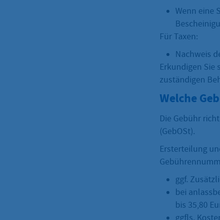
Wenn eine S
Bescheinigu
Für Taxen:
Nachweis de
Erkundigen Sie s
zuständigen Beh
Welche Geb
Die Gebühr rich
(GebOSt).
Ersterteilung u
Gebührennummer.
ggf. Zusätz
bei anlassb
bis 35,80 Eu
ggfls. Kost