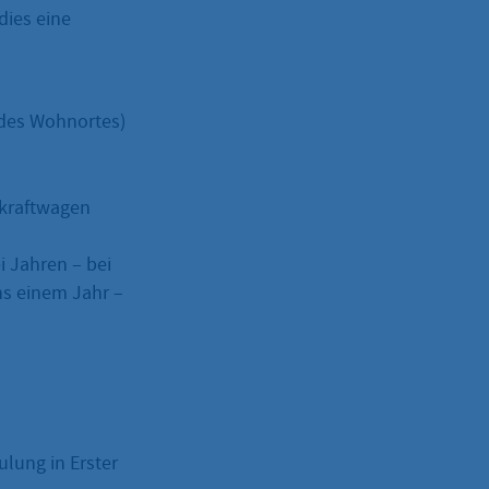
dies eine
e des Wohnortes)
nkraftwagen
i Jahren – bei
ns einem Jahr –
ulung in Erster