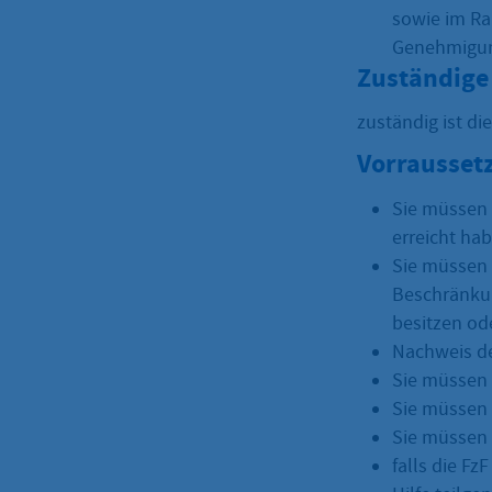
sowie im Ra
Genehmigun
Zuständige 
zuständig ist di
Vorrausset
Sie müssen 
erreicht ha
Sie müssen 
Beschränkun
besitzen od
Nachweis d
Sie müssen 
Sie müssen 
Sie müssen
falls die Fz