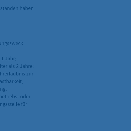
bestanden haben
dungszweck
 1 Jahr;
er als 2 Jahre;
ahrerlaubnis zur
astbarkeit,
ng,
betriebs- oder
gsstelle für