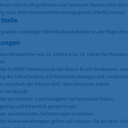
hmen von Ausflugsfahrten und Ferienziel-Reisen setzt über
g nach dem Personenbeförderungsgesetz (PBefG) voraus.
Stelle
e jeweils zuständige Fahrerlaubnisbehörde (in der Regel di
zungen
das Mindestalter von 21 Jahren bzw. 19 Jahren für Kranke
ben
die EU/EWR Fahrerlaubnis der Klasse B seit mindestens zwe
g der Fahrerlaubnis auf Krankenkraftwagen seit mindeste
er innerhalb der letzten fünf Jahre besessen haben
er Fachkunde
die persönliche Zuverlässigkeit nachgewiesen haben
geistig und körperlich geeignet sein
 ein ausreichendes Sehvermögen vorweisen
F für Krankenkraftwagen gelten soll müssen Sie an einer Sch