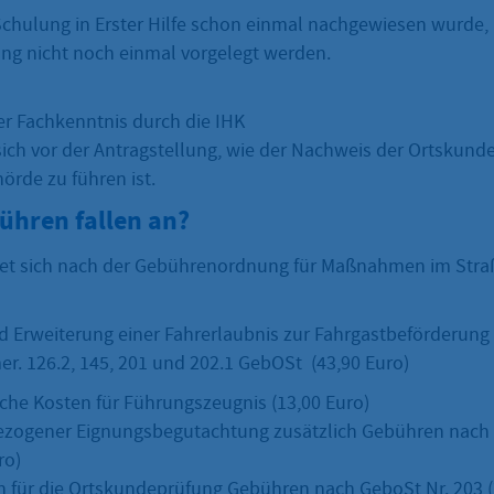
chulung in Erster Hilfe schon einmal nachgewiesen wurde,
ng nicht noch einmal vorgelegt werden.
r Fachkenntnis durch die IHK
ich vor der Antragstellung, wie der Nachweis der Ortskunde 
örde zu führen ist.
ühren fallen an?
tet sich nach der Gebührenordnung für Maßnahmen im Str
nd Erweiterung einer Fahrerlaubnis zur Fahrgastbeförderung
 126.2, 145, 201 und 202.1 GebOSt (43,90 Euro)
liche Kosten für Führungszeugnis (13,00 Euro)
ezogener Eignungsbegutachtung zusätzlich Gebühren nach N
ro)
en für die Ortskundeprüfung Gebühren nach GeboSt Nr. 203 (