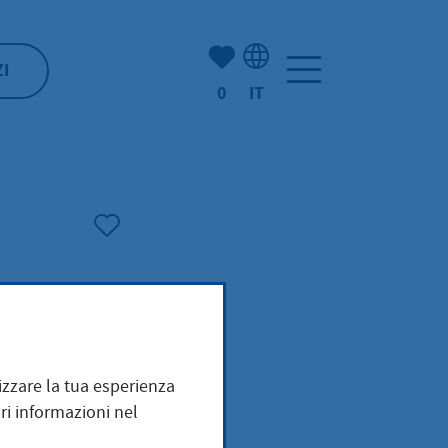
(Mio) Hofheim:
ZI
0
IT
Selezione della lingua: It
mizzare la tua esperienza
ri informazioni nel