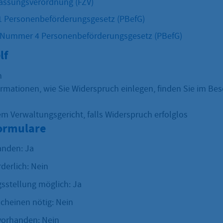
assungsverordnung (FZV)
1 Personenbeförderungsgesetz (PBefG)
1 Nummer 4 Personenbeförderungsgesetz (PBefG)
lf
h
ormationen, wie Sie Widerspruch einlegen, finden Sie im Bes
em Verwaltungsgericht, falls Widerspruch erfolglos
Formulare
anden: Ja
rderlich: Nein
sstellung möglich: Ja
scheinen nötig: Nein
vorhanden: Nein