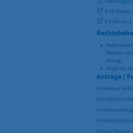
Fahrzeugzul
§ 49 Absatz 
§ 2 Absatz 
Rechtsbehe
Widerspruc
Weitere Inf
Antrag.
Klage vor d
Anträge / 
Formulare vorh
Schriftform erfo
Formlose Antrag
Persönliches Er
Online-Dienste 