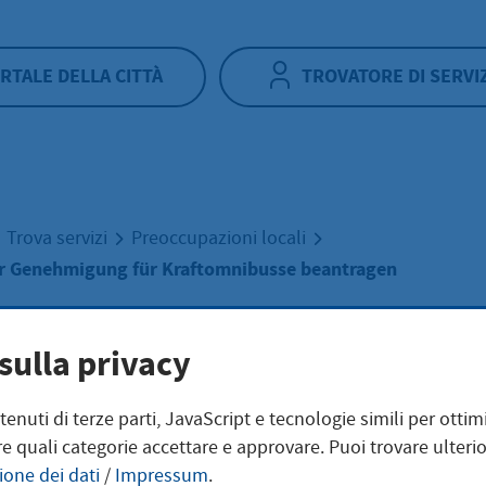
RTALE DELLA CITTÀ
TROVATORE DI SERVI
Trova servizi
Preoccupazioni locali
r Genehmigung für Kraftomnibusse beantragen
iterung der
sulla privacy
ntenuti di terze parti, JavaScript e tecnologie simili per otti
hmigung für
e quali categorie accettare e approvare. Puoi trovare ulterio
ione dei dati
/
Impressum
.