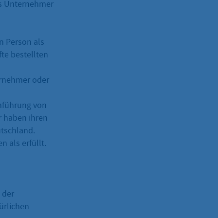
als Unternehmer
n Person als
te bestellten
ernehmer oder
chführung von
 haben ihren
utschland.
 als erfüllt.
 der
türlichen