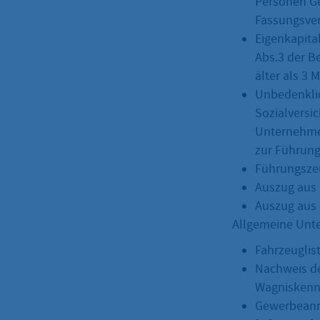
Personen Ge
Fassungsve
Eigenkapita
Abs.3 der B
älter als 3 
Unbedenklic
Sozialversi
Unternehmen
zur Führung
Führungszeu
Auszug aus 
Auszug aus 
Allgemeine Unte
Fahrzeuglis
Nachweis de
Wagniskenn
Gewerbean