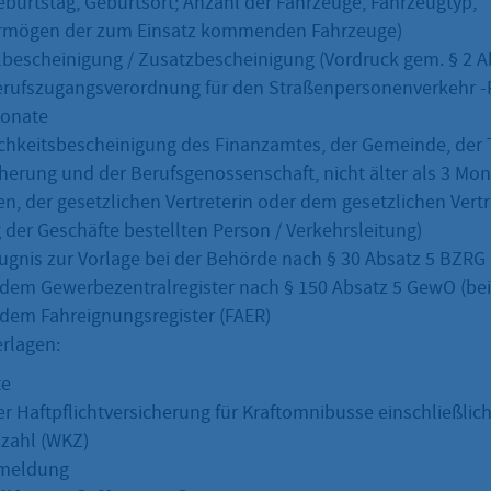
burtstag, Geburtsort; Anzahl der Fahrzeuge, Fahrzeugtyp,
rmögen der zum Einsatz kommenden Fahrzeuge)
lbescheinigung / Zusatzbescheinigung (Vordruck gem. § 2 Abs
erufszugangsverordnung für den Straßenpersonenverkehr -
Monate
hkeitsbescheinigung des Finanzamtes, der Gemeinde, der 
cherung und der Berufsgenossenschaft, nicht älter als 3 Mo
, der gesetzlichen Vertreterin oder dem gesetzlichen Vertr
 der Geschäfte bestellten Person / Verkehrsleitung)
gnis zur Vorlage bei der Behörde nach § 30 Absatz 5 BZRG
dem Gewerbezentralregister nach § 150 Absatz 5 GewO (b
dem Fahreignungsregister (FAER)
rlagen:
te
r Haftpflichtversicherung für Kraftomnibusse einschließlic
zahl (WKZ)
meldung