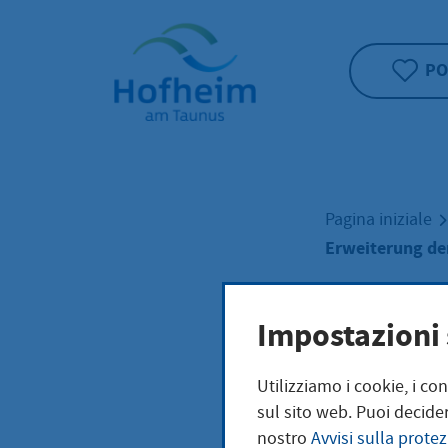
Home"
PO
Pagina iniziale
Erweiterung de
Erwe
Impostazioni 
Utilizziamo i cookie, i co
Gene
sul sito web. Puoi decider
nostro
Avvisi sulla protez