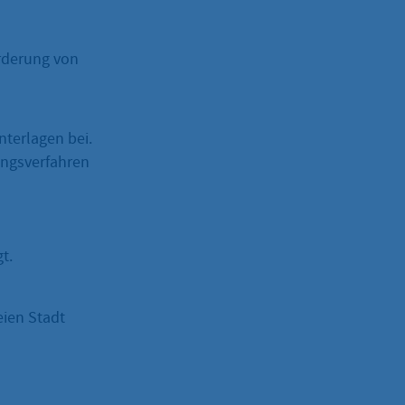
rderung von
terlagen bei.
ungsverfahren
t.
eien Stadt