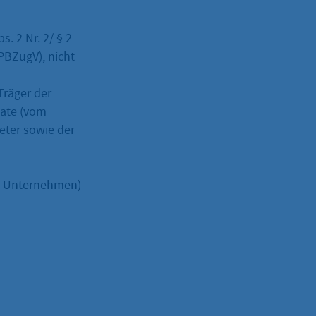
. 2 Nr. 2/ § 2
PBZugV), nicht
Träger der
nate (vom
eter sowie der
ei Unternehmen)
h