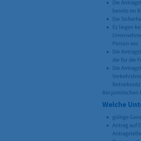
Die Antrags
bereits im 
Die Sicherhe
Es liegen k
Unternehmer
Person vor.
Die Antrags
die für die 
Die Antrags
Verkehrslei
Betriebssit
Bei juristischen
Welche Unt
gültige Ge
Antrag auf
Antragstelle