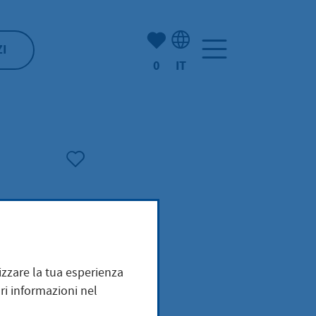
(Mio) Hofheim:
ZI
0
IT
Selezione della lingua: It
mizzare la tua esperienza
ri informazioni nel