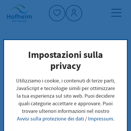
Home"
Pagina iniziale
Trova servizi
Impostazioni sulla
Preoccupazioni locali
privacy
Erweiterung der Fahrerlaubnis um die Klassen
AM, A1, A2 oder A beantragen
Utilizziamo i cookie, i contenuti di terze parti,
JavaScript e tecnologie simili per ottimizzare
Erweiterung der
la tua esperienza sul sito web. Puoi decidere
quali categorie accettare e approvare. Puoi
Fahrerlaubnis um die
trovare ulteriori informazioni nel nostro
Avvisi sulla protezione dei dati
/
Impressum
.
Klassen AM, A1, A2