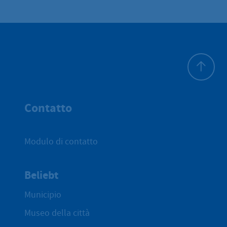
All'inizio 
Contatto
Modulo di contatto
Beliebt
Municipio
Museo della città