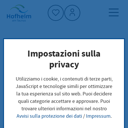
Home"
Pagina iniziale
Trova servizi
Impostazioni sulla
Erbenhaftung
Preoccupazioni locali
privacy
Erbenhaftung
Utilizziamo i cookie, i contenuti di terze parti,
JavaScript e tecnologie simili per ottimizzare
la tua esperienza sul sito web. Puoi decidere
quali categorie accettare e approvare. Puoi
Leistungsbeschreibung
trovare ulteriori informazioni nel nostro
Avvisi sulla protezione dei dati
/
Impressum
.
Mit der Annahme einer Erbschaft treten Sie als Erbin
oder Erbe in die Schuldnerstellung des Erblassers