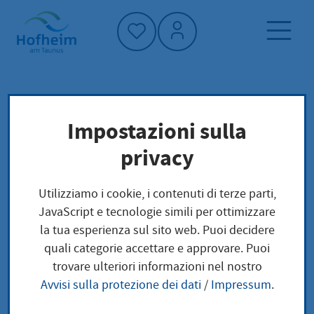
Home"
Pagina iniziale
Trova servizi
Impostazioni sulla
Preoccupazioni locali
privacy
Elektronische Lohnsteuerabzugsmerkmale
Einsicht gewähren
Utilizziamo i cookie, i contenuti di terze parti,
JavaScript e tecnologie simili per ottimizzare
Elektronische
la tua esperienza sul sito web. Puoi decidere
quali categorie accettare e approvare. Puoi
Lohnsteuerabzugsmer
trovare ulteriori informazioni nel nostro
Avvisi sulla protezione dei dati
/
Impressum
.
kmale Einsicht