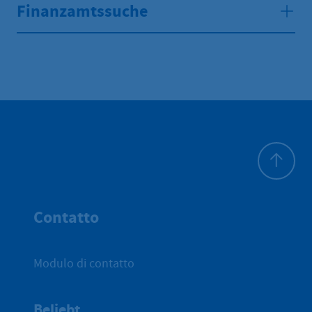
Finanzamtssuche
All'inizio 
Contatto
Modulo di contatto
Beliebt