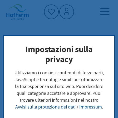
Home"
Pagina iniziale
Trova servizi
Impostazioni sulla
Preoccupazioni locali
privacy
Elektronische Lohnsteuerabzugsmerkmale
Änderung bei Heirat
Utilizziamo i cookie, i contenuti di terze parti,
JavaScript e tecnologie simili per ottimizzare
Elektronische
la tua esperienza sul sito web. Puoi decidere
quali categorie accettare e approvare. Puoi
Lohnsteuerabzugsmer
trovare ulteriori informazioni nel nostro
Avvisi sulla protezione dei dati
/
Impressum
.
kmale Änderung bei