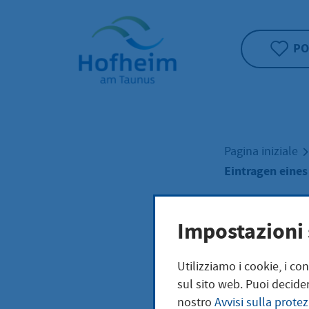
Home"
PO
Pagina iniziale
Eintragen eines
Eint
Impostazioni 
Utilizziamo i cookie, i co
Bere
sul sito web. Puoi decider
nostro
Avvisi sulla protez