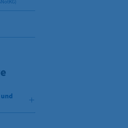
(GNotKG)
re
- und