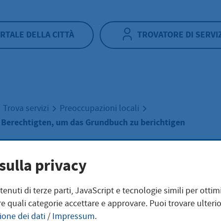
RTALE DELLA CITTÀ
TROVATORE DI SERVI
Trova servizi
Preoccupazioni locali
 Berechtigten, um das Grundbuch zu berichtigen
ragen eines
sulla privacy
ntenuti di terze parti, JavaScript e tecnologie simili per otti
chtigten, um das
e quali categorie accettare e approvare. Puoi trovare ulterio
ione dei dati
/
Impressum
.