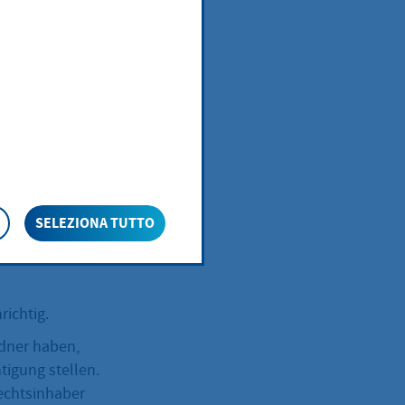
igen
n und sich ins
SELEZIONA TUTTO
as Recht oder
 oder dieser
richtig.
ldner haben,
igung stellen.
echtsinhaber