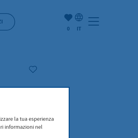
(Mio) Hofheim:
ZI
0
IT
Selezione della lingua: It
mizzare la tua esperienza
ri informazioni nel