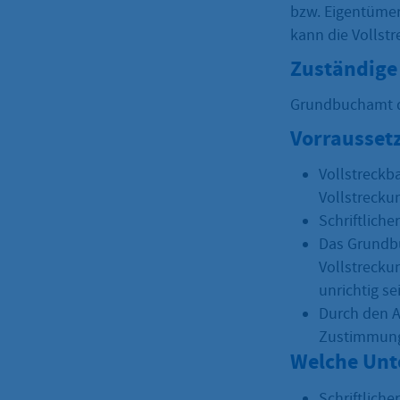
bzw. Eigentümer
kann die Vollst
Zuständige 
Grundbuchamt d
Vorrausset
Vollstreckb
Vollstrecku
Schriftlich
Das Grundbu
Vollstrecku
unrichtig se
Durch den A
Zustimmunge
Welche Unt
Schriftlich