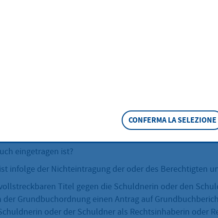
dbuch zu bericht
/r können Sie einen Antrag auf Grundbuchberichtigung stelle
agen lassen.
eschreibung
CONFERMA LA SELEZIONE
gerin oder Gläubiger einer Forderung und können nicht in d
r Schuldnerin oder des Schuldners vollstrecken, weil diese
uch eingetragen ist?
t infolge der Nichteintragung der oder des Berechtigten un
vollstreckbaren Titel gegen die Schuldnerin oder den Schu
 der Grundbuchordnung einen Antrag auf Grundbuchbericht
Schuldnerin oder der Schuldner als Rechtsinhaberin oder R