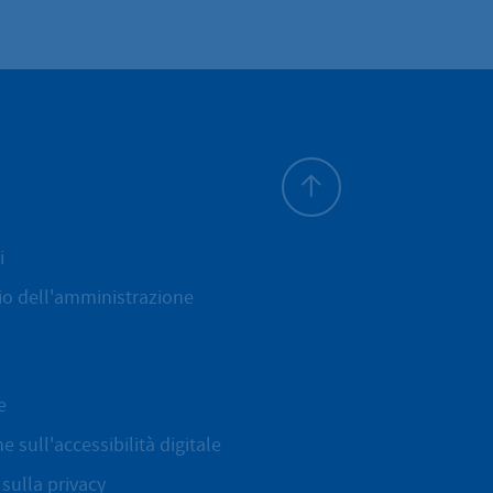
All'inizio della pagina
i
cio dell'amministrazione
e
e sull'accessibilità digitale
sulla privacy