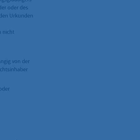
der oder des
enden Urkunden
n nicht
ngig von der
echtsinhaber
 oder