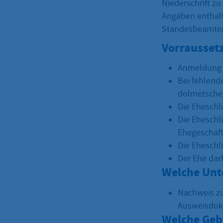
Niederschrift z
Angaben enthalt
Standesbeamten
Vorrausset
Anmeldung 
Bei fehlend
dolmetsche
Die Ehesch
Die Eheschl
Ehegeschäft
Die Ehesch
Der Ehe dar
Welche Unt
Nachweis zu
Ausweisdo
Welche Geb