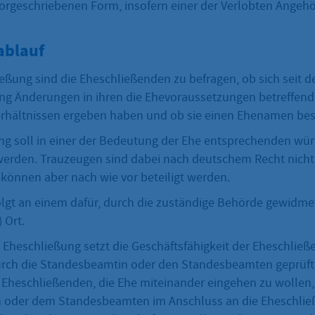
vorgeschriebenen Form, insofern einer der Verlobten Angehö
ablauf
ießung sind die Eheschließenden zu befragen, ob sich seit
ng Änderungen in ihren die Ehevoraussetzungen betreffen
erhältnissen ergeben haben und ob sie einen Ehenamen be
ng soll in einer der Bedeutung der Ehe entsprechenden wü
rden. Trauzeugen sind dabei nach deutschem Recht nich
 können aber nach wie vor beteiligt werden.
olgt an einem dafür, durch die zuständige Behörde gewidm
 Ort.
 Eheschließung setzt die Geschäftsfähigkeit der Eheschließ
rch die Standesbeamtin oder den Standesbeamten geprüft 
 Eheschließenden, die Ehe miteinander eingehen zu wollen,
 oder dem Standesbeamten im Anschluss an die Eheschließ