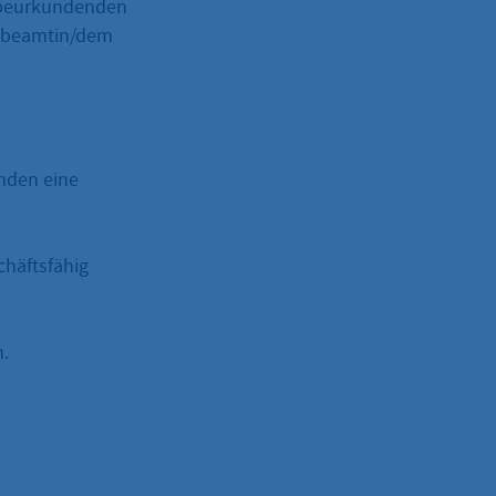
u beurkundenden
esbeamtin/dem
nden eine
chäftsfähig
n.