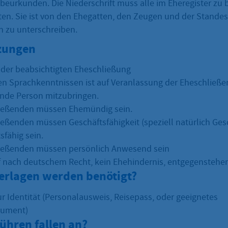
u beurkunden. Die Niederschrift muss alle im Eheregister z
en. Sie ist von den Ehegatten, den Zeugen und der Stand
 zu unterschreiben.
zungen
der beabsichtigten Eheschließung
en Sprachkenntnissen ist auf Veranlassung der Eheschließe
nde Person mitzubringen.
ließenden müssen Ehemündig sein.
ießenden müssen Geschäftsfähigkeit (speziell natürlich Ges
sfähig sein.
ließenden müssen persönlich Anwesend sein
f nach deutschem Recht, kein Ehehindernis, entgegenstehe
erlagen werden benötigt?
r Identität (Personalausweis, Reisepass, oder geeignetes
kument)
ühren fallen an?