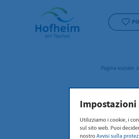
Home"
PO
Pagina iniziale
Ehes
Impostazioni 
Utilizziamo i cookie, i co
sul sito web. Puoi decider
Zwei Personen d
nostro
Avvisi sulla protez