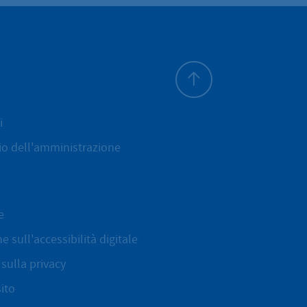
All'inizio della pagina
i
cio dell'amministrazione
e
e sull'accessibilità digitale
sulla privacy
ito