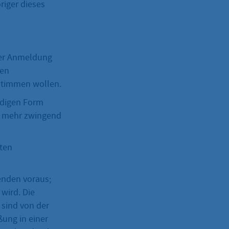
riger dieses
 der Anmeldung
den
stimmen wollen.
rdigen Form
t mehr zwingend
eten
enden voraus;
wird. Die
 sind von der
ung in einer