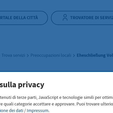
RTALE DELLA CITTÀ
TROVATORE DI SERVI
Eheschließung Vol
Trova servizi
Preoccupazioni locali
chließung Vollzu
sulla privacy
ntenuti di terze parti, JavaScript e tecnologie simili per otti
e quali categorie accettare e approvare. Puoi trovare ulterio
ie die Ehe miteinander eingehen wollen, werden im Rahme
ione dei dati
/
Impressum
.