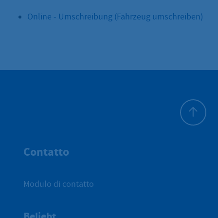
Online - Umschreibung (Fahrzeug umschreiben)
All'inizio 
Contatto
Modulo di contatto
Beliebt