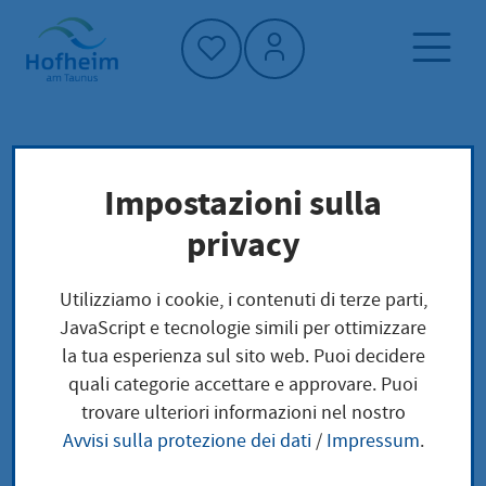
Home"
Pagina iniziale
Trova servizi
Impostazioni sulla
Preoccupazioni locali
privacy
Fahrzeugdaten oder Halterdaten ändern
Utilizziamo i cookie, i contenuti di terze parti,
Fahrzeugdaten oder
JavaScript e tecnologie simili per ottimizzare
la tua esperienza sul sito web. Puoi decidere
Halterdaten ändern
quali categorie accettare e approvare. Puoi
trovare ulteriori informazioni nel nostro
Avvisi sulla protezione dei dati
/
Impressum
.