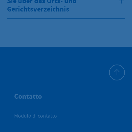
Sie über das Orts- und
Gerichtsverzeichnis
All'inizio 
Contatto
Modulo di contatto