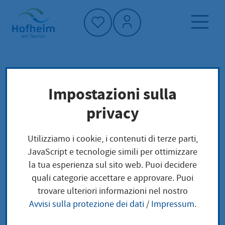
Home"
Pagina iniziale
Trova servizi
Impostazioni sulla
Preoccupazioni locali
privacy
Bescheinigung über das Nichtvorliegen eines
Insolvenzverfahrens oder eines
Utilizziamo i cookie, i contenuti di terze parti,
Insolvenzantrages zum Nachweis geordneter
JavaScript e tecnologie simili per ottimizzare
wirtschaftlicher Verhältnisse gegenüber
la tua esperienza sul sito web. Puoi decidere
anderen Stellen beantragen
quali categorie accettare e approvare. Puoi
trovare ulteriori informazioni nel nostro
Bescheinigung über
Avvisi sulla protezione dei dati
/
Impressum
.