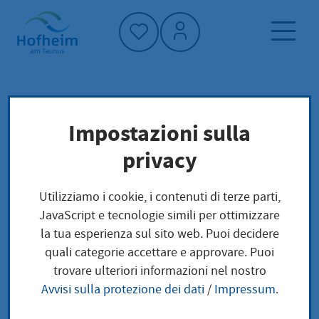
Home"
Pagina iniziale
Trova servizi
Impostazioni sulla
Preoccupazioni locali
privacy
Berufsregister für Steuerberater Steuerberater
und Steuerbevollmächtigten in Berufsregister
Utilizziamo i cookie, i contenuti di terze parti,
für Steuerberater eintragen lassen
JavaScript e tecnologie simili per ottimizzare
la tua esperienza sul sito web. Puoi decidere
Berufsregister für
quali categorie accettare e approvare. Puoi
trovare ulteriori informazioni nel nostro
Steuerberater
Avvisi sulla protezione dei dati
/
Impressum
.