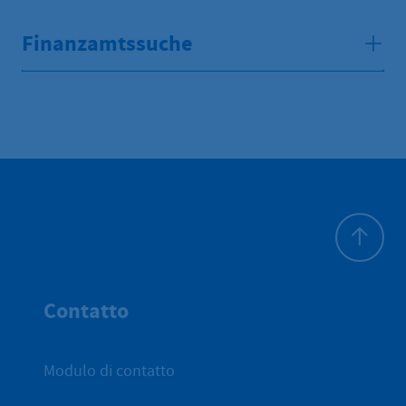
Finanzamtssuche
All'inizio 
Contatto
Modulo di contatto