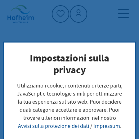
Home"
Pagina iniziale
Trova servizi
Impostazioni sulla
Preoccupazioni locali
privacy
Ausstellung eines Führerscheines beantragen
Utilizziamo i cookie, i contenuti di terze parti,
Ausstellung eines
JavaScript e tecnologie simili per ottimizzare
la tua esperienza sul sito web. Puoi decidere
Führerscheines
quali categorie accettare e approvare. Puoi
trovare ulteriori informazioni nel nostro
beantragen
Avvisi sulla protezione dei dati
/
Impressum
.