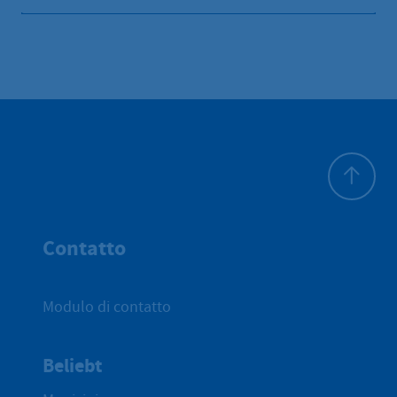
All'inizio 
Contatto
Modulo di contatto
Beliebt