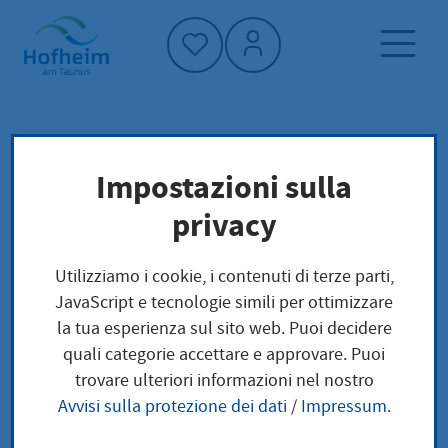
Home"
Pagina iniziale
Trova servizi
Impostazioni sulla
Preoccupazioni locali
privacy
Außerbetriebsetzung für ein Fahrzeug
beantragen
Utilizziamo i cookie, i contenuti di terze parti,
JavaScript e tecnologie simili per ottimizzare
Außerbetriebsetzung
la tua esperienza sul sito web. Puoi decidere
quali categorie accettare e approvare. Puoi
für ein Fahrzeug
trovare ulteriori informazioni nel nostro
Avvisi sulla protezione dei dati
/
Impressum
.
beantragen