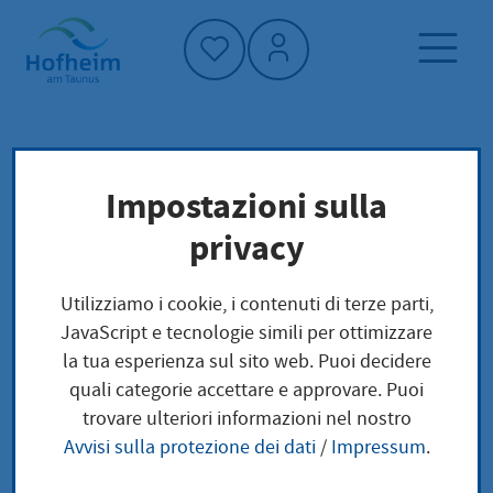
Home"
Pagina iniziale
Trova servizi
Impostazioni sulla
Preoccupazioni locali
privacy
Ausnahmegenehmigung für Fahrzeuge und
Fahrzeugkombinationen nach § 70 StVZO
Utilizziamo i cookie, i contenuti di terze parti,
beantragen
JavaScript e tecnologie simili per ottimizzare
la tua esperienza sul sito web. Puoi decidere
Ausnahmegenehmigu
quali categorie accettare e approvare. Puoi
trovare ulteriori informazioni nel nostro
ng für Fahrzeuge und
Avvisi sulla protezione dei dati
/
Impressum
.