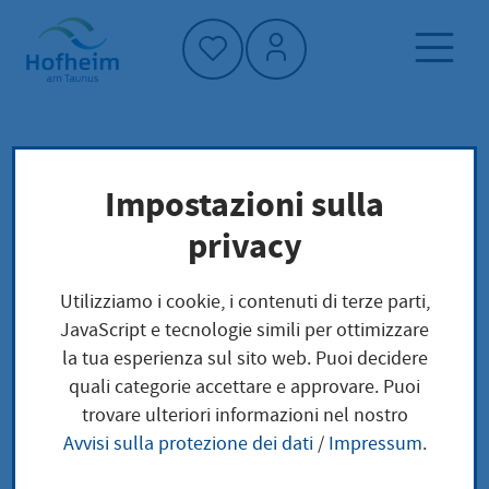
Home"
Pagina iniziale
Trova servizi
Impostazioni sulla
Preoccupazioni locali
privacy
Ansässigkeitsbescheinigung nach einem
Abkommen zur Vermeidung der
Utilizziamo i cookie, i contenuti di terze parti,
Doppelbesteuerung beantragen
JavaScript e tecnologie simili per ottimizzare
la tua esperienza sul sito web. Puoi decidere
Ansässigkeitsbeschein
quali categorie accettare e approvare. Puoi
trovare ulteriori informazioni nel nostro
igung nach einem
Avvisi sulla protezione dei dati
/
Impressum
.