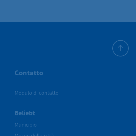
All'inizio 
Contatto
Modulo di contatto
Beliebt
Municipio
Museo della città