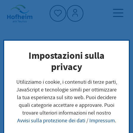
Home"
Pagina iniziale
Trova servizi
Impostazioni sulla
Preoccupazioni locali
privacy
Alleinerbschein Einziehung
Utilizziamo i cookie, i contenuti di terze parti,
Alleinerbschein
JavaScript e tecnologie simili per ottimizzare
la tua esperienza sul sito web. Puoi decidere
Einziehung
quali categorie accettare e approvare. Puoi
trovare ulteriori informazioni nel nostro
Avvisi sulla protezione dei dati
/
Impressum
.