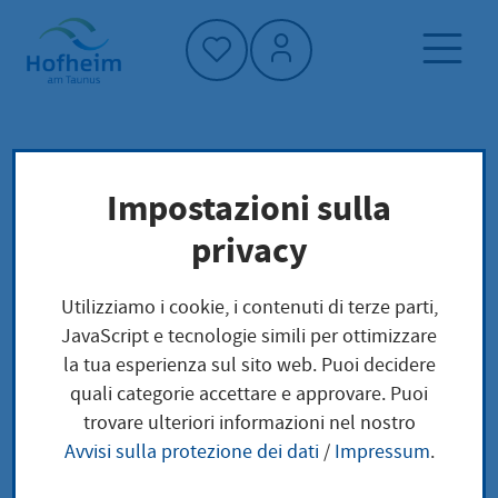
Home"
Pagina iniziale
Trova servizi
Impostazioni sulla
Preoccupazioni locali
privacy
Abgelaufenen Führerschein neu ausstellen
Utilizziamo i cookie, i contenuti di terze parti,
Abgelaufenen
JavaScript e tecnologie simili per ottimizzare
la tua esperienza sul sito web. Puoi decidere
Führerschein neu
quali categorie accettare e approvare. Puoi
trovare ulteriori informazioni nel nostro
ausstellen
Avvisi sulla protezione dei dati
/
Impressum
.