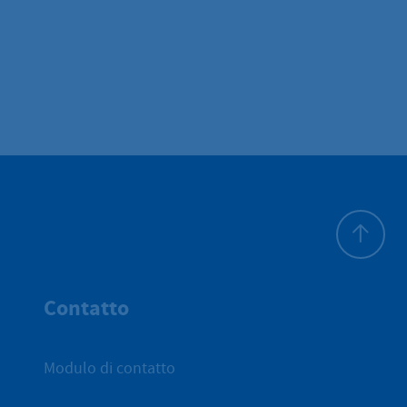
All'inizio 
Contatto
Modulo di contatto