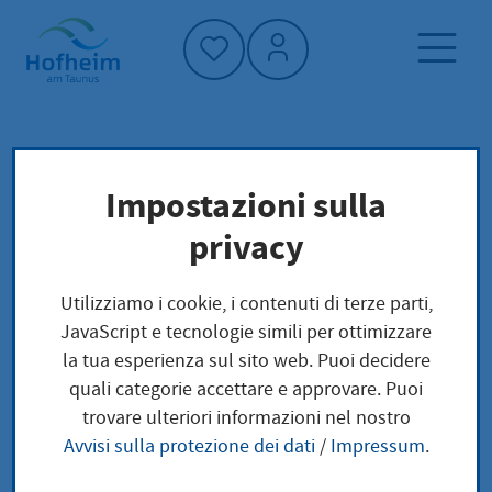
Home"
Pagina iniziale
Notizie e offerte
Impostazioni sulla
Aktuelles aus Hofheim
privacy
Tag der Kinderbetreuung
Utilizziamo i cookie, i contenuti di terze parti,
JavaScript e tecnologie simili per ottimizzare
Tag der
la tua esperienza sul sito web. Puoi decidere
quali categorie accettare e approvare. Puoi
Kinderbetreuung
trovare ulteriori informazioni nel nostro
Avvisi sulla protezione dei dati
/
Impressum
.
martedì, 12.05.2026
|
Kinder