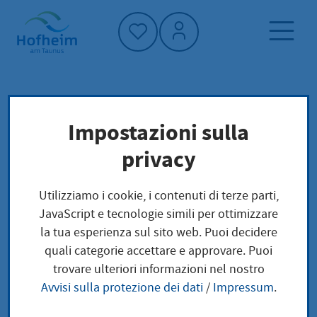
Home"
Pagina iniziale
Notizie e offerte
Impostazioni sulla
Aktuelles aus Hofheim
privacy
E-Carsharing: Neues nahCar-Fahrzeug am
Rathaus verfügbar
Utilizziamo i cookie, i contenuti di terze parti,
JavaScript e tecnologie simili per ottimizzare
la tua esperienza sul sito web. Puoi decidere
E-Carsharing: Neues
quali categorie accettare e approvare. Puoi
trovare ulteriori informazioni nel nostro
nahCar-Fahrzeug am
Avvisi sulla protezione dei dati
/
Impressum
.