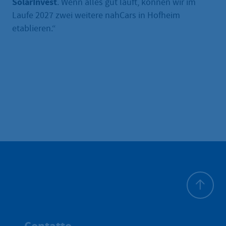
SolarInvest
. Wenn alles gut läuft, können wir im
Laufe 2027 zwei weitere nahCars in Hofheim
etablieren.“
All'inizio 