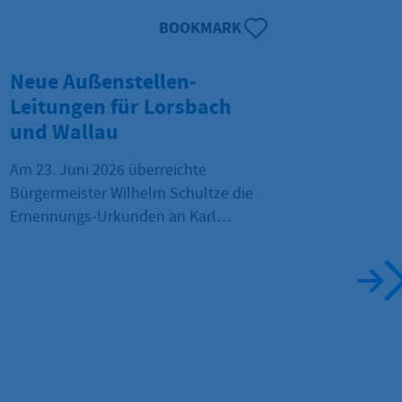
BOOKMARK
Neue Außenstellen-
Sond
Leitungen für Lorsbach
onli
und Wallau
Wer öff
besond
Am 23. Juni 2026 überreichte
braucht
Bürgermeister Wilhelm Schultze die
zuständ
Ernennungs-Urkunden an Karl
Sonder
Schunk für die Leitung der
Außennu
Außenstelle Lorsbach sowie an
Flächen
Hermann Blisse als seinen
gestell
Stellvertreter. Christine Dreesen-
Wilberg wurde zur
Außenstellenleiterin in Wallau
ernannt.