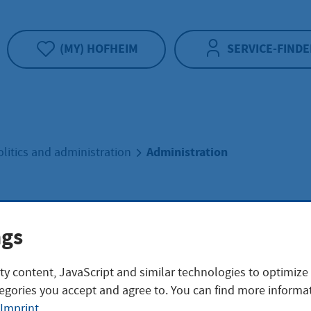
(MY) HOFHEIM
SERVICE-FINDE
Administration
olitics and administration
nistration
ngs
ty content, JavaScript and similar technologies to optimize
egories you accept and agree to. You can find more informat
Imprint
.