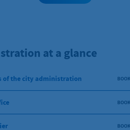
stration at a glance
s of the city administration
BOO
fice
BOO
ier
BOO