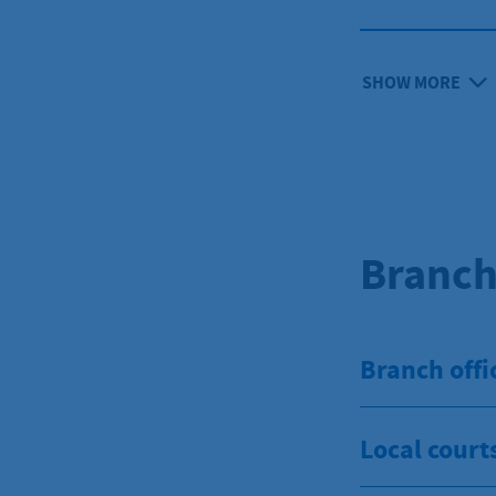
SHOW MORE
Branch
Branch offi
Local court