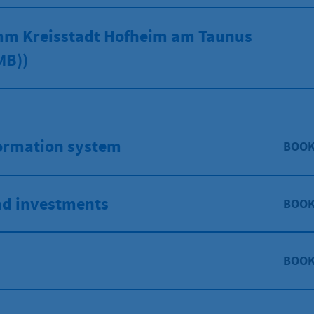
m Kreisstadt Hofheim am Taunus
MB))
formation system
BOO
nd investments
BOO
BOO