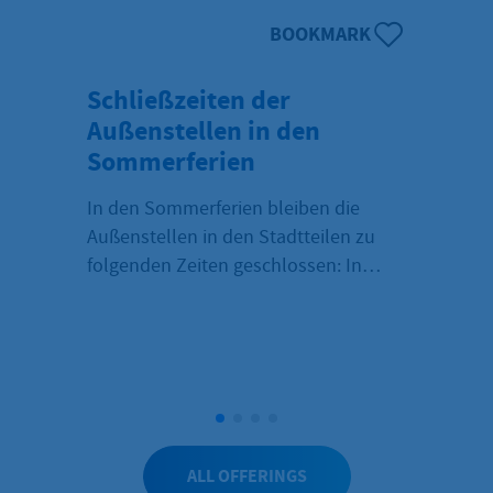
BOOKMARK
Schließzeiten der
Außenstellen in den
Sommerferien
In den Sommerferien bleiben die
Außenstellen in den Stadtteilen zu
folgenden Zeiten geschlossen: In
Langenhain schließt die dortige
Außenstelle vom 6. bis 17. Juli, in
Wildsachsen vom 21. Juli bis 10.
August. Die Außenstelle Wallau ist in
der Zeit vom 23. Juli bis 6. August
nicht erreichbar.
ALL OFFERINGS