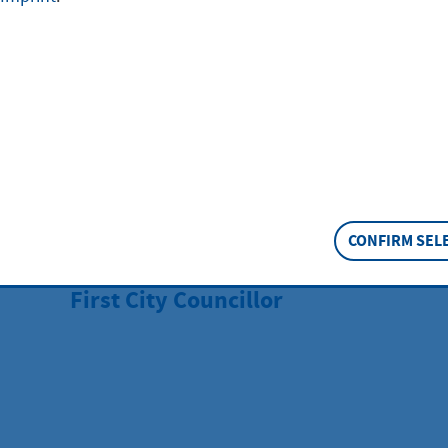
CONFIRM SEL
BOOKMARK
First City Councillor