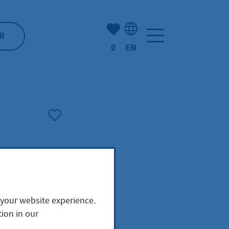
Number of bookmarked ite
R
0
EN
Language selection: Engl
 your website experience.
ion in our