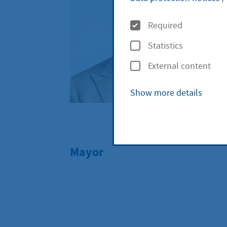
O
Required
p
Statistics
t
External content
i
o
Show more details
n
BOOKMARK
s
Mayor