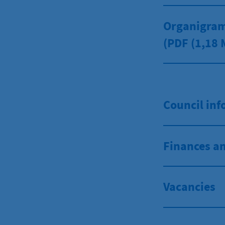
Organigram
(PDF
(1,18 
Council in
Finances a
Vacancies