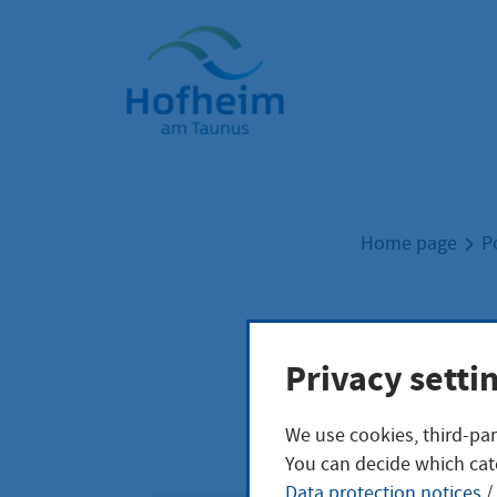
Home"
Home page
P
Admi
Privacy setti
We use cookies, third-par
You can decide which cat
Data protection notices
/