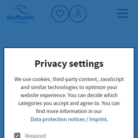
Home"
Home page
News and tenders
Privacy settings
Aktuelles aus Hofheim
Sondernutzung ab sofort online beantragen
We use cookies, third-party content, JavaScript
and similar technologies to optimize your
website experience. You can decide which
Sondernutzung ab
categories you accept and agree to. You can
find more information in our
sofort online
Data protection notices
/
Imprint
.
beantragen
O
Required