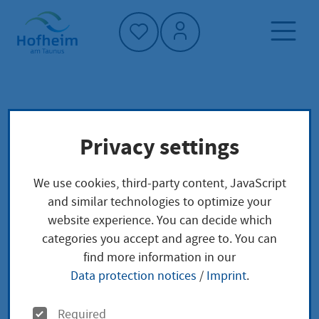
Home"
Home page
Living in Hofheim
Privacy settings
Planning, construction and traffic
Planen und Bauen
We use cookies, third-party content, JavaScript
Current plans and construction projects
and similar technologies to optimize your
Nahkauf site in Lorsbach: construction work
website experience. You can decide which
begins
categories you accept and agree to. You can
find more information in our
Data protection notices
/
Imprint
.
Nahkauf site in
O
Required