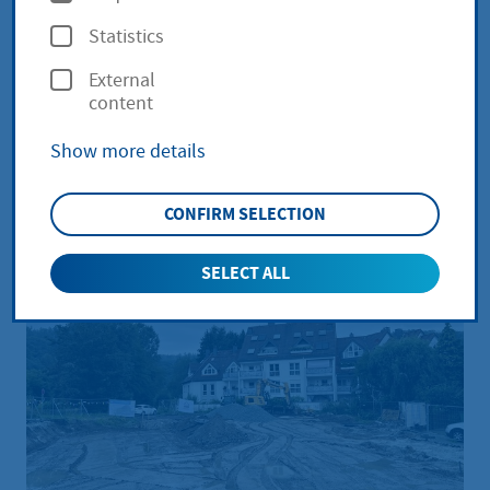
Lorsbach:
p
Statistics
construction work
t
External
i
begins
content
o
Show more details
n
s
CONFIRM SELECTION
SELECT ALL