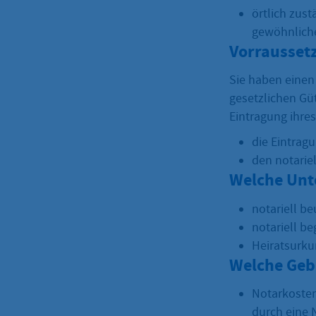
örtlich zust
gewöhnliche
Vorrausset
Sie haben einen
gesetzlichen Gü
Eintragung ihre
die Eintrag
den notarie
Welche Unt
notariell b
notariell b
Heiratsurk
Welche Geb
Notarkosten
durch eine 