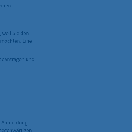
einen
 weil Sie den
 möchten. Eine
r beantragen und
er Anmeldung
 gegenwärtigen