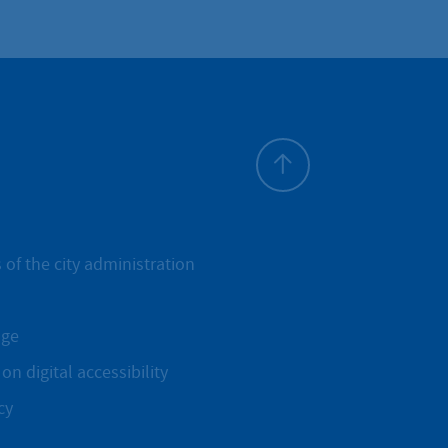
To top
 of the city administration
age
on digital accessibility
cy