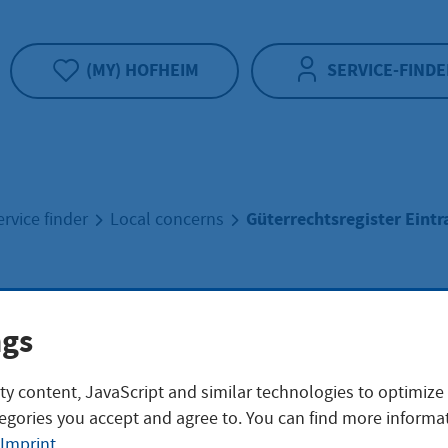
(MY) HOFHEIM
SERVICE-FINDE
Güterrechtsregister Eint
ervice finder
Local concerns
rrechtsregister
ngs
ragung
ty content, JavaScript and similar technologies to optimize
egories you accept and agree to. You can find more informat
Imprint
.