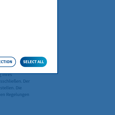
Güterstand im
von einer
hevertrag im
rstände der
ECTION
SELECT ALL
Sie im
g Ihres
sschließen. Der
stellen. Die
enen Regelungen