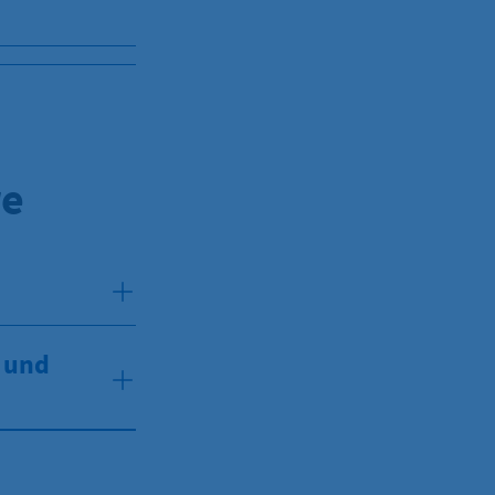
re
- und