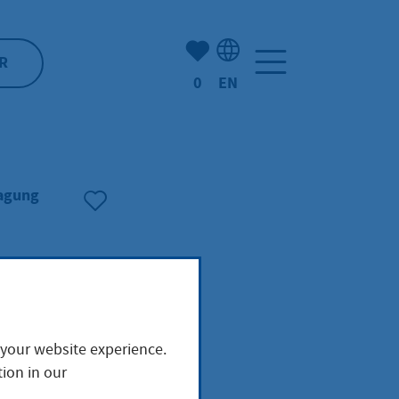
Number of bookmarked ite
R
0
EN
Language selection: Engl
ragung
 your website experience.
ion in our