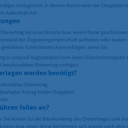
ändiges Amtsgericht, in dessen Bezirk einer der Ehegatten s
n Aufenthalt hat
zungen
 Ehevertrag bei einer Notarin bzw. einem Notar geschlossen,
terstand der Zugewinngemeinschaft aufheben oder ändern
s gewählten Güterstandes kann erfolgen, wenn Sie
ung in notariell beglaubigter Form beim Güterrechtsregiste
ll beurkundeten Ehevertrag vorlegen.
erlagen werden benötigt?
eurkundeter Ehevertrag
eglaubigter Antrag beider Ehegatten
unde
ühren fallen an?
: Die Kosten für die Beurkundung des Ehevertrages und d
Notarin bzw. einen Notar bestimmen sich jeweils nach dem