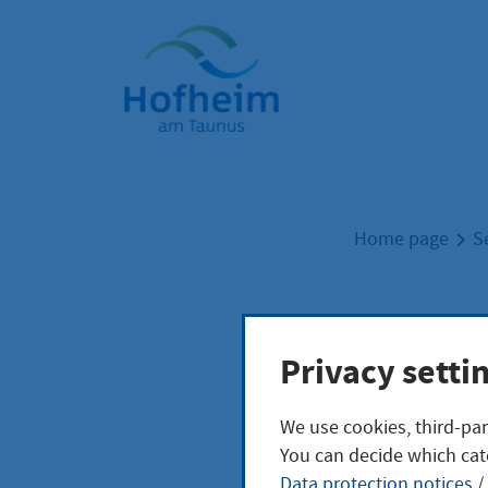
Home"
Home page
S
Güte
Privacy setti
Eint
We use cookies, third-par
You can decide which cat
Data protection notices
/