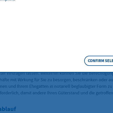
Ehevertrag geschlossen haben, können Sie den gewählten 
ter eintragen lassen.
eschreibung
vertrag können Sie den gesetzlichen Güterstand der
chaft aufheben oder ändern. Hierzu lassen Sie sich bitte 
nem Notar beraten. Die Notarin bzw. der Notar muss Ihren E
Beisein beider Ehegatten beurkunden. Die vereinbarten Güte
CONFIRM SEL
der der Gütergemeinschaft oder deren Aufhebung können 
ter eintragen lassen. Weiterhin können Sie die Berechtigun
häfte mit Wirkung für Sie zu besorgen, beschränken oder au
hnen und Ihrem Ehegatten in notariell beglaubigter Form zu 
erforderlich, damit andere Ihren Güterstand und die getroff
ablauf