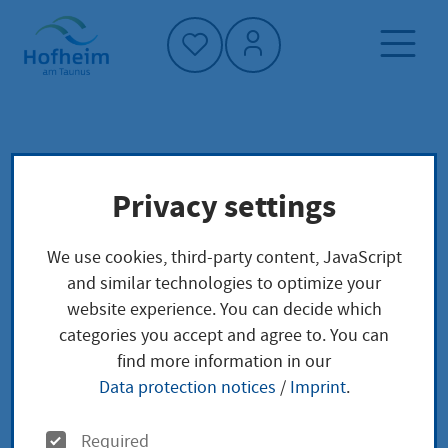
Home"
Home page
Service finder
Local concerns
Privacy settings
Vereine
We use cookies, third-party content, JavaScript
Vereine
and similar technologies to optimize your
website experience. You can decide which
categories you accept and agree to. You can
find more information in our
Leistungsbeschreibung
Data protection notices
/
Imprint
.
Vereine sind Organisationen, in denen sich Personen
O
zu einem bestimmten gemeinsamen Zweck
Required