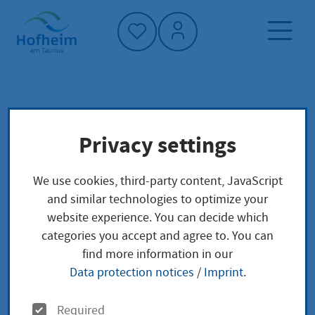
Home"
Home page
Service finder
Local concerns
Privacy settings
Umtausch eines alten Führerscheins in einen
neuen Führerschein
We use cookies, third-party content, JavaScript
and similar technologies to optimize your
Umtausch eines alten
website experience. You can decide which
categories you accept and agree to. You can
Führerscheins in
find more information in our
Data protection notices
/
Imprint
.
einen neuen
O
Required