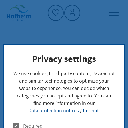
Home"
Home page
Service finder
Local concerns
Privacy settings
Trauung
We use cookies, third-party content, JavaScript
Trauung
and similar technologies to optimize your
website experience. You can decide which
categories you accept and agree to. You can
find more information in our
Data protection notices
/
Imprint
.
Anmeldung der Eheschließung
O
Required