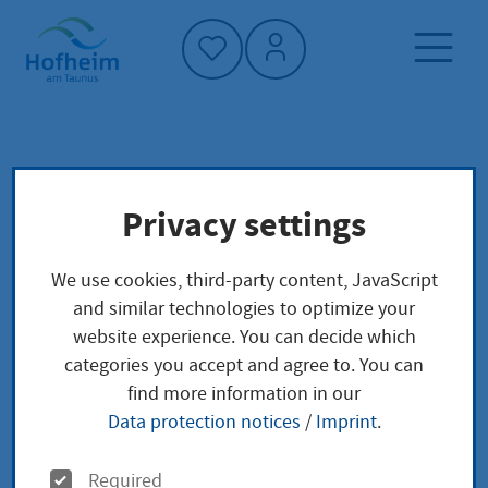
Home"
Home page
Service finder
Local concerns
Privacy settings
Reisepass beantragen wegen Änderung von
sonstigen Daten
We use cookies, third-party content, JavaScript
and similar technologies to optimize your
Reisepass beantragen
website experience. You can decide which
categories you accept and agree to. You can
wegen Änderung von
find more information in our
Data protection notices
/
Imprint
.
sonstigen Daten
O
Required