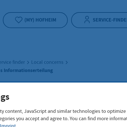
(MY) HOFHEIM
SERVICE-FINDE
ervice finder
Local concerns
s Informationserteilung
onalausweis
ngs
ty content, JavaScript and similar technologies to optimize
rmationserteilun
egories you accept and agree to. You can find more informat
Imprint
.