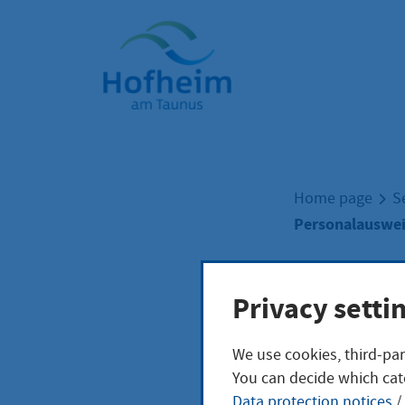
Home"
Home page
S
Personalauswei
Pers
Privacy setti
We use cookies, third-par
Info
You can decide which cat
Data protection notices
/