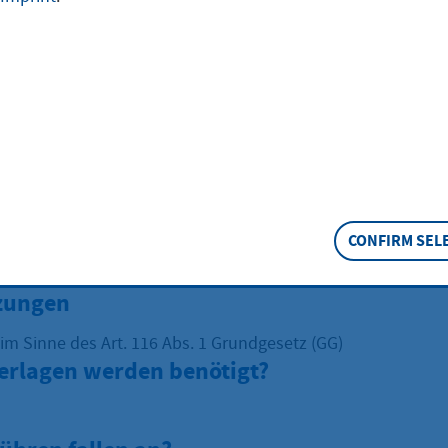
um Personalausweis erteilt Ihnen die zuständige Stelle.
eschreibung
weisbehörde Informiert bei Antragstellung über den Perso
Stelle
it obliegt der Personalausweisbehörde (Oberbürgermeister
CONFIRM SEL
einde.
zungen
 im Sinne des Art. 116 Abs. 1 Grundgesetz (GG)
erlagen werden benötigt?