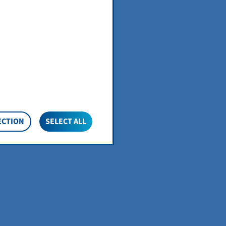
nalausweis.
/Bürgermeister)
ECTION
SELECT ALL