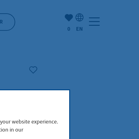
Number of bookmarked ite
R
0
EN
Language selection: Engl
 your website experience.
g
ion in our