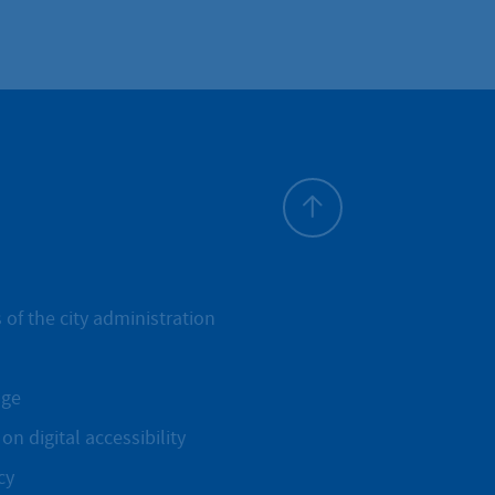
To top
 of the city administration
age
on digital accessibility
cy