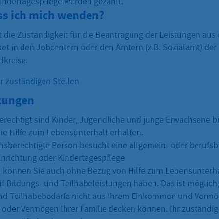
Kindertagespflege werden gezahlt.
s ich mich wenden?
gt die Zuständigkeit für die Beantragung der Leistungen au
et in den Jobcentern oder den Ämtern (z.B. Sozialamt) der 
dkreise.
r zuständigen Stellen
zungen
rechtigt sind Kinder, Jugendliche und junge Erwachsene bi
die Hilfe zum Lebensunterhalt erhalten.
hsberechtigte Person besucht eine allgemein- oder berufsb
inrichtung oder Kindertagespflege
ll können Sie auch ohne Bezug von Hilfe zum Lebensunterha
f Bildungs- und Teilhabeleistungen haben. Das ist möglich,
und Teilhabebedarfe nicht aus Ihrem Einkommen und Verm
der Vermögen Ihrer Familie decken können. Ihr zuständig