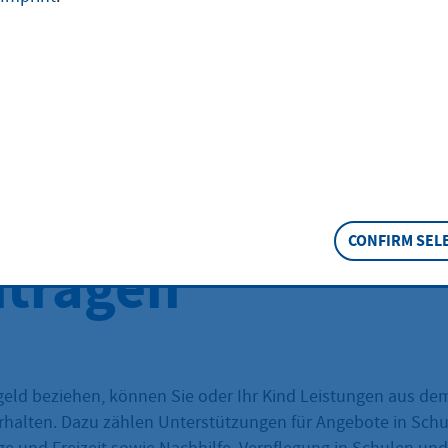
er, Jugendliche 
e Erwachsene be
g von Wohngeld
CONFIRM SEL
tragen
ld beziehen, können Sie oder Ihr Kind Leistungen aus de
rhalten. Dazu zählen Unterstützungen für Angebote in Schul