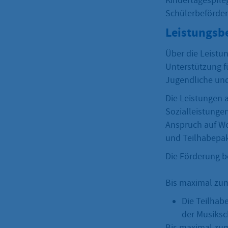
Kindertagespfleg
Schülerbeförde
Leistungsb
Über die Leistu
Unterstützung fü
Jugendliche un
Die Leistungen 
Sozialleistungen
Anspruch auf Wo
und Teilhabepak
Die Förderung be
Bis maximal zum
Die Teilhab
der Musiksc
Bis maximal zum