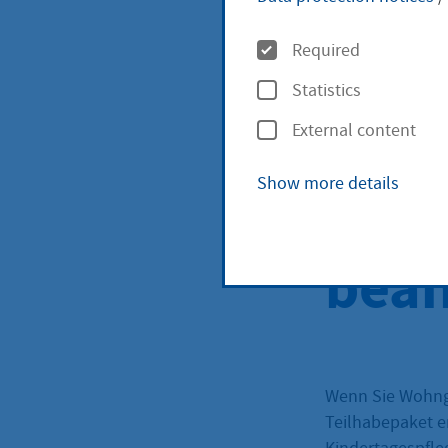
O
Kind
Required
p
Statistics
t
jung
External content
i
o
Show more details
Bezu
n
s
bean
Wenn Sie Wohnge
Teilhabepaket e