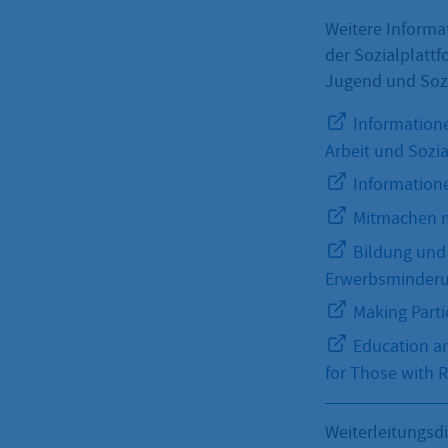
Weitere Informa
der Sozialplattf
Jugend und Sozi
Informatione
Arbeit und Sozi
Informatione
Mitmachen m
Bildung und 
Erwerbsminder
Making Parti
Education an
for Those with 
Weiterleitungsd