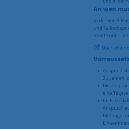
und in der 
An wen mus
In der Regel lie
und Teilhabepak
Städte oder Lan
Übersicht de
Vorrausset
Anspruchsbe
25 Jahren, 
Die anspruc
eine Tagese
Im Einzelfa
Anspruch au
Bildungs- 
Einkommen o