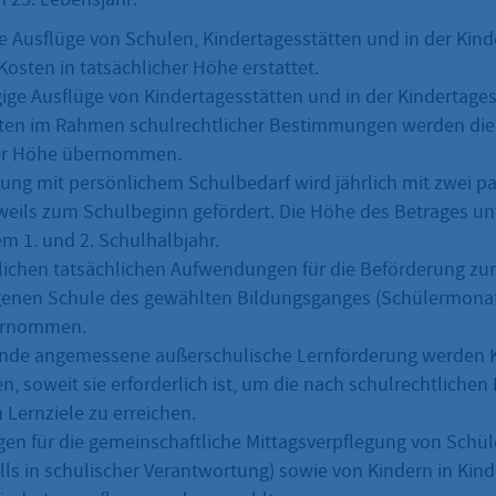
ge Ausflüge von Schulen, Kindertagesstätten und in der Kin
osten in tatsächlicher Höhe erstattet.
ige Ausflüge von Kindertagesstätten und in der Kindertages
ten im Rahmen schulrechtlicher Bestimmungen werden die
her Höhe übernommen.
tung mit persönlichem Schulbedarf wird jährlich mit zwei p
weils zum Schulbeginn gefördert. Die Höhe des Betrages un
m 1. und 2. Schulhalbjahr.
rlichen tatsächlichen Aufwendungen für die Beförderung zur
genen Schule des gewählten Bildungsganges (Schülermonat
ernommen.
ende angemessene außerschulische Lernförderung werden 
 soweit sie erforderlich ist, um die nach schulrechtlich
 Lernziele zu erreichen.
n für die gemeinschaftliche Mittagsverpflegung von Schü
alls in schulischer Verantwortung) sowie von Kindern in Kin