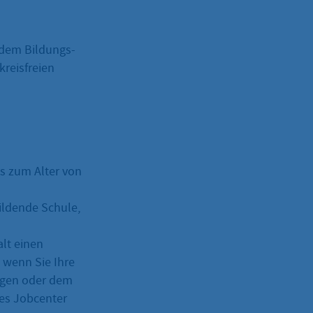
s dem Bildungs-
kreisfreien
s zum Alter von
ildende Schule,
lt einen
 wenn Sie Ihre
ögen oder dem
es Jobcenter