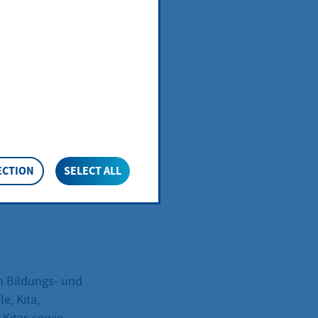
und
i
ECTION
SELECT ALL
m Bildungs- und
e, Kita,