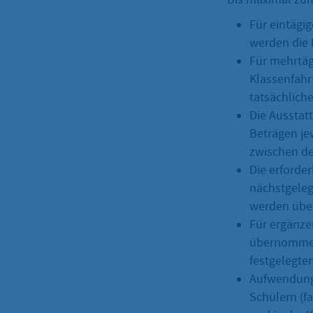
Für eintägi
werden die K
Für mehrtäg
Klassenfahr
tatsächlic
Die Ausstat
Beträgen je
zwischen de
Die erforde
nächstgele
werden üb
Für ergänz
übernommen,
festgelegten
Aufwendunge
Schülern (f