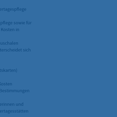
dertagespflege
pflege sowie für
 Kosten in
auschalen
terscheidet sich
skarten)
Kosten
en Bestimmungen
lerinnen und
dertagesstätten