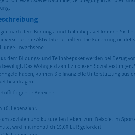
e und Freizeit sowie Nachhilfe, Verpflegung in Schulen und
rung.
eschreibung
ngen nach dem Bildungs- und Teilhabepaket können Sie fina
r verschiedene Aktivitäten erhalten. Die Förderung richtet s
d junge Erwachsene.
aus dem Bildungs- und Teilhabepaket werden bei Bezug v
 bewilligt. Das Wohngeld zählt zu diesen Sozialleistungen.
hngeld haben, können Sie finanzielle Unterstützung aus 
et beantragen.
trifft folgende Bereiche:
 18. Lebensjahr:
e am sozialen und kulturellen Leben, zum Beispiel im Sportv
hule, wird mit monatlich 15,00 EUR gefördert.
 25. Lebensjahr: