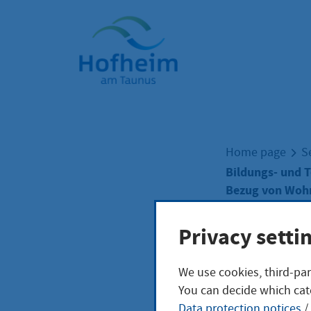
Home"
Home page
S
Bildungs- und T
Bezug von Woh
Privacy setti
Bild
We use cookies, third-par
You can decide which cat
Teil
Data protection notices
/