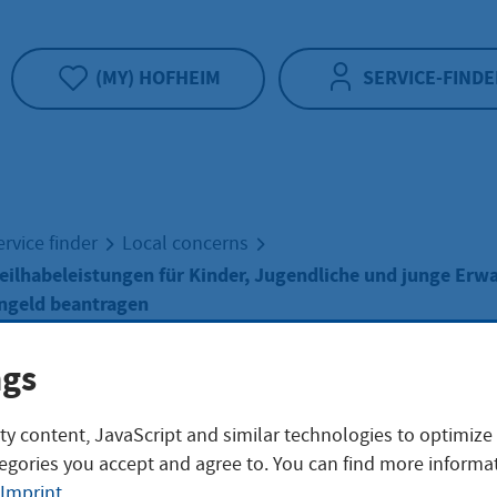
(MY) HOFHEIM
SERVICE-FINDE
ervice finder
Local concerns
eilhabeleistungen für Kinder, Jugendliche und junge Erw
ngeld beantragen
ngs
ungs- und
ty content, JavaScript and similar technologies to optimize
egories you accept and agree to. You can find more informat
habeleistungen fü
Imprint
.