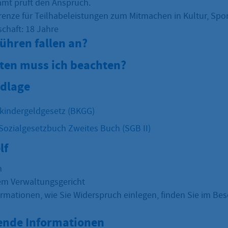
amt prüft den Anspruch.
renze für Teilhabeleistungen zum Mitmachen in Kultur, Sport
chaft: 18 Jahre
ühren fallen an?
sten muss ich beachten?
dlage
kindergeldgesetz (BKGG)
 Sozialgesetzbuch Zweites Buch (SGB II)
lf
h
em Verwaltungsgericht
ormationen, wie Sie Widerspruch einlegen, finden Sie im Bes
ende Informationen