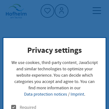
Home"
Home page
Service finder
Local concerns
Privacy settings
Kommanditgesellschaft (KG) anmelden
We use cookies, third-party content, JavaScript
Kommanditgesellscha
and similar technologies to optimize your
website experience. You can decide which
ft (KG) anmelden
categories you accept and agree to. You can
find more information in our
Data protection notices
/
Imprint
.
Leistungsbeschreibung
O
Required