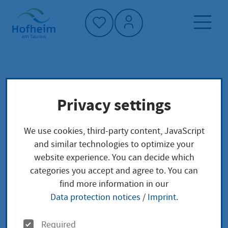
Home"
Home page
Service finder
Local concerns
Privacy settings
Gemeinsame elterliche Sorge bei nicht
verheirateten Eltern; Sorgerecht beantragen
We use cookies, third-party content, JavaScript
and similar technologies to optimize your
Gemeinsame
website experience. You can decide which
categories you accept and agree to. You can
elterliche Sorge bei
find more information in our
Data protection notices
/
Imprint
.
nicht verheirateten
O
Required