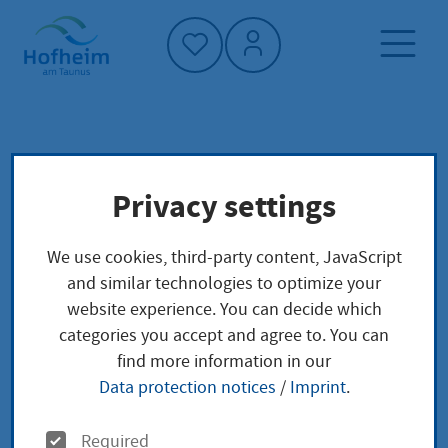
Home"
Home page
Service finder
Local concerns
Privacy settings
Erbvertrag
We use cookies, third-party content, JavaScript
Erbvertrag
and similar technologies to optimize your
website experience. You can decide which
categories you accept and agree to. You can
find more information in our
Leistungsbeschreibung
Data protection notices
/
Imprint
.
Neben der Errichtung eines Testaments gibt es auch
O
Fälle, in denen es besser ist, einen Erbvertrag zu
Required