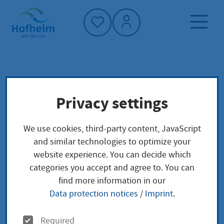
Home"
Home page
Service finder
Local concerns
Privacy settings
Erbbaurecht an mehreren Grundstücken oder
an Erbbaurechten eintragen lassen
We use cookies, third-party content, JavaScript
and similar technologies to optimize your
Erbbaurecht an
website experience. You can decide which
categories you accept and agree to. You can
mehreren
find more information in our
Data protection notices
/
Imprint
.
Grundstücken oder an
O
Required