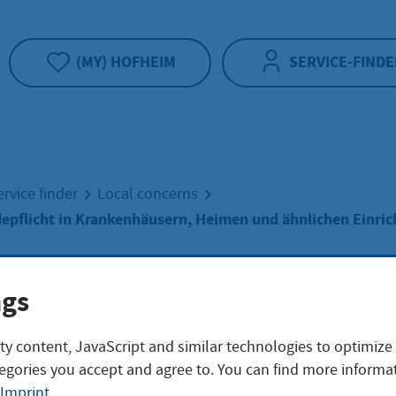
(MY) HOFHEIM
SERVICE-FINDE
ervice finder
Local concerns
epflicht in Krankenhäusern, Heimen und ähnlichen Einri
ngs
ndere Meldepflic
ty content, JavaScript and similar technologies to optimize
egories you accept and agree to. You can find more informat
kenhäusern, He
Imprint
.