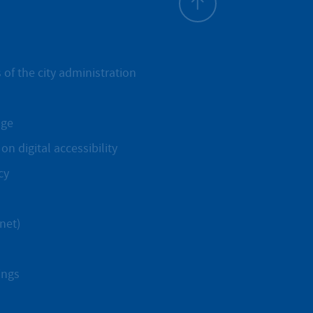
To top
 of the city administration
age
on digital accessibility
cy
net)
ings