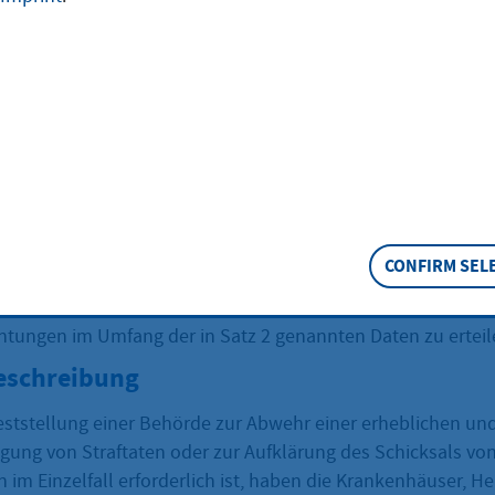
ähnlichen
ichtungen Auskun
CONFIRM SEL
Abs. 2 Satz 1 des Bundesmeldegesetzes genannten Fällen ist
hörden Auskunft aus den Unterlagen von Krankenhäusern,
chtungen im Umfang der in Satz 2 genannten Daten zu erteil
eschreibung
ststellung einer Behörde zur Abwehr einer erheblichen un
lgung von Straftaten oder zur Aufklärung des Schicksals vo
 im Einzelfall erforderlich ist, haben die Krankenhäuser, 