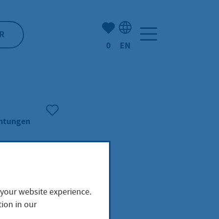
Number of bookmarked ite
R
0
EN
Language selection: Engl
chtungen
ht in
 your website experience.
ion in our
imen