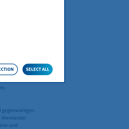
ft
ECTION
SELECT ALL
 den
 Heimen und
en.
d gegenwärtigen
n Vermissten
Heime und