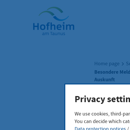
Home"
Home page
S
Besondere Meld
Auskunft
Privacy setti
Beso
We use cookies, third-par
You can decide which cat
Kran
Data protection notices
/