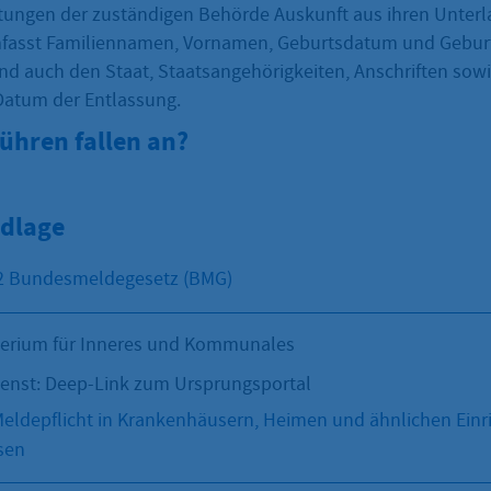
htungen der zuständigen Behörde Auskunft aus ihren Unterla
mfasst Familiennamen, Vornamen, Geburtsdatum und Geburt
nd auch den Staat, Staatsangehörigkeiten, Anschriften sow
atum der Entlassung.
ühren fallen an?
dlage
 2 Bundesmeldegesetz (BMG)
terium für Inneres und Kommunales
ienst: Deep-Link zum Ursprungsportal
ldepflicht in Krankenhäusern, Heimen und ähnlichen Einr
sen