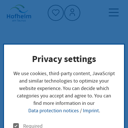
Home"
Home page
Service finder
Local concerns
Privacy settings
Beglaubigter Ausdruck aus dem
Geburtenregister Ausstellung
We use cookies, third-party content, JavaScript
and similar technologies to optimize your
Beglaubigter
website experience. You can decide which
categories you accept and agree to. You can
Ausdruck aus dem
find more information in our
Data protection notices
/
Imprint
.
Geburtenregister
O
Required