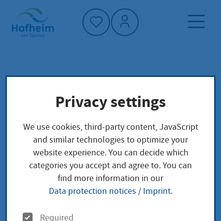
Home"
Home page
Service finder
Local concerns
Privacy settings
Baumfällgenehmigung beantragen für
kommunal geschützte Bäume
We use cookies, third-party content, JavaScript
and similar technologies to optimize your
Baumfällgenehmigung
website experience. You can decide which
categories you accept and agree to. You can
beantragen für
find more information in our
Data protection notices
/
Imprint
.
kommunal geschützte
O
Required