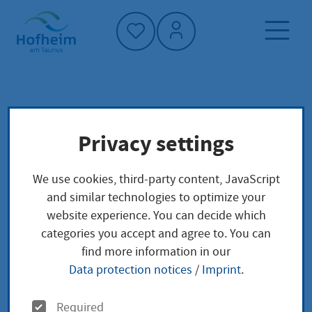
Home"
Home page
Service finder
Local concerns
Privacy settings
Auskunfts- und Übermittlungssperren im
Melderegister Eintragung
Übermittlungssperre zur Auskunft an Parteien
We use cookies, third-party content, JavaScript
u.a.
and similar technologies to optimize your
website experience. You can decide which
categories you accept and agree to. You can
Auskunfts- und
find more information in our
Data protection notices
/
Imprint
.
Übermittlungssperren
O
Required