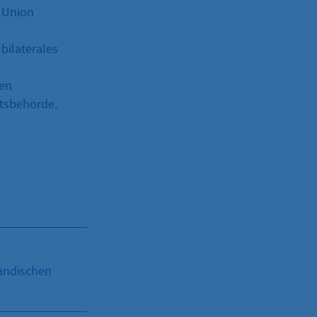
n Union
bilaterales
hen
itsbehörde.
ländischen