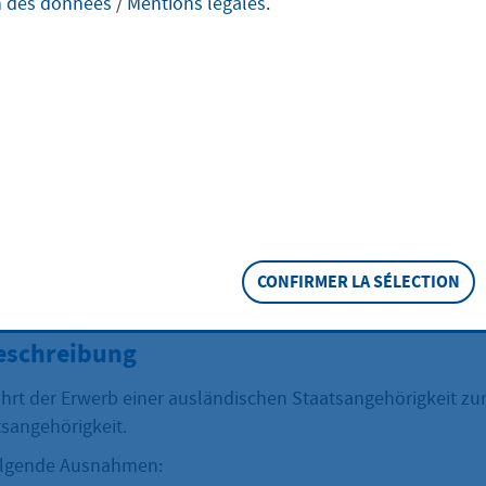
n des données
/
Mentions légales
.
h den Erwerb ein
ändischen
tsangehörigkeit
CONFIRMER LA SÉLECTION
eschreibung
ührt der Erwerb einer ausländischen Staatsangehörigkeit zu
sangehörigkeit.
folgende Ausnahmen: