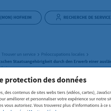
(MON) HOFHEIM
RECHERCHE DE SERVICE
Trouver un service
Préoccupations locales
tschen Staatsangehörigkeit durch den Erwerb einer auslä
gkeit
e protection des données
ust der deutsche
s, des contenus de sites webs tiers (vidéos, cartes), JavaScr
our améliorer et personnaliser votre expérience sur notre s
tsangehörigkeit
es vous autorisez. Vous trouverez plus d’informations à ce 