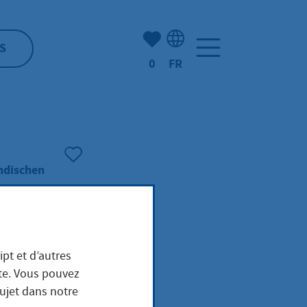
Nombre d'éléments mis en s
S
0
FR
Sélection de la langue: F
ndischen
n
ipt et d’autres
ite. Vous pouvez
sujet dans notre