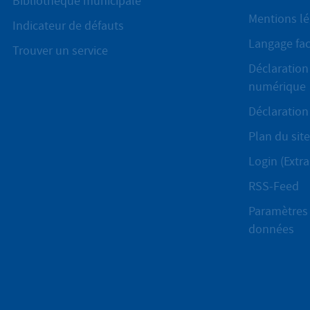
Bibliothèque municipale
Mentions lé
Indicateur de défauts
Langage fac
Trouver un service
Déclaration 
numérique
Déclaration 
Plan du site
Login (Extra
RSS-Feed
Paramètres 
données