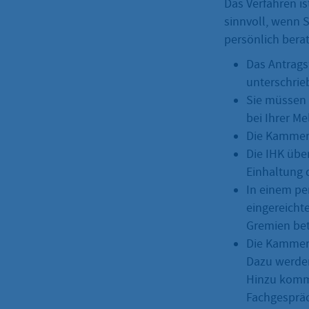
Das Verfahren is
sinnvoll, wenn 
persönlich bera
Das Antrags
unterschrie
Sie müssen 
bei Ihrer M
Die Kammer
Die IHK übe
Einhaltung 
In einem pe
eingereicht
Gremien bete
Die Kammer 
Dazu werden
Hinzu komme
Fachgespräc