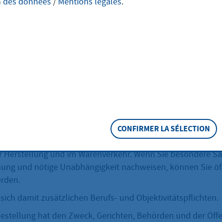
n des données
/
Mentions légales
.
idigung
tlichen Bestellung als Probenehmer stehen Sie Gerichten, B
der Allgemeinheit als besonders zuverlässige, glaubwürdige
ügung.
eschreibung
CONFIRMER LA SÉLECTION
 prüfen Sie die Beschaffenheit, Menge, Gewicht oder richt
r Herstellung und im Warenverkehr. Wenn Sie besondere S
nung und nötige Unabhängigkeit nachweisen, können Sie öff
erden.
sich damit zusätzlichen Berufs- und Objektivitätspflichten.
Bestellung hat den Zweck, Gerichten, Behörden und der Öffe