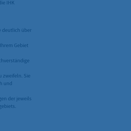
die IHK
 deutlich über
 Ihrem Gebiet
achverständige
 zweifeln. Sie
ch und
en der jeweils
ebiets.