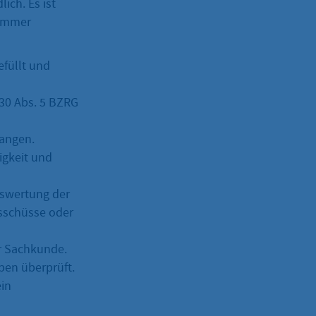
ich. Es ist
Kammer
efüllt und
 30 Abs. 5 BZRG
angen.
igkeit und
uswertung der
sschüsse oder
r Sachkunde.
ben überprüft.
ein