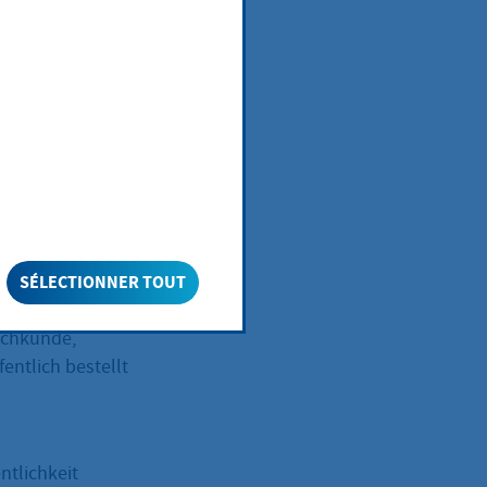
ehörden, der
 und erfahrene
SÉLECTIONNER TOUT
ige Verpackung
achkunde,
entlich bestellt
ntlichkeit