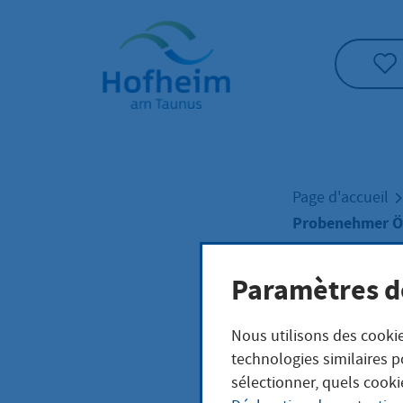
Accueil"
Page d'accueil
Probenehmer Öf
Paramètres d
Prob
Nous utilisons des cookie
Best
technologies similaires p
sélectionner, quels cooki