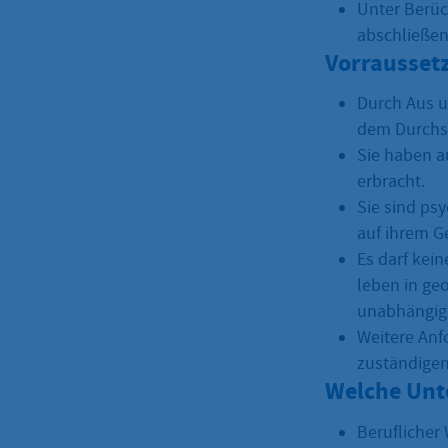
Unter Berüc
abschließen
Vorrausset
Durch Aus u
dem Durchs
Sie haben a
erbracht.
Sie sind ps
auf ihrem Ge
Es darf kein
leben in geo
unabhängig
Weitere Anf
zuständigen
Welche Unt
Beruflicher