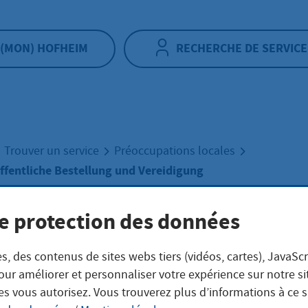
(MON) HOFHEIM
RECHERCHE DE SERVICE
Trouver un service
Préoccupations locales
fentliche Bestellung und Vereidigung
e protection des données
enehmer Öffentl
s, des contenus de sites webs tiers (vidéos, cartes), JavaScr
ellung und
our améliorer et personnaliser votre expérience sur notre s
es vous autorisez. Vous trouverez plus d’informations à ce 