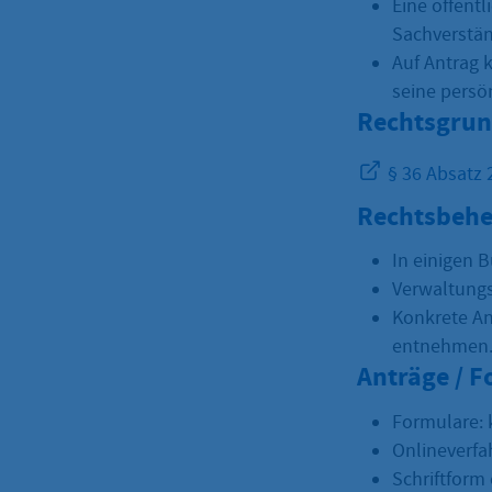
Eine öffent
Sachverstän
Auf Antrag 
seine persö
Rechtsgrun
§ 36 Absatz
Rechtsbehe
In einigen 
Verwaltungs
Konkrete An
entnehmen
Anträge / 
Formulare: 
Onlineverfa
Schriftform 