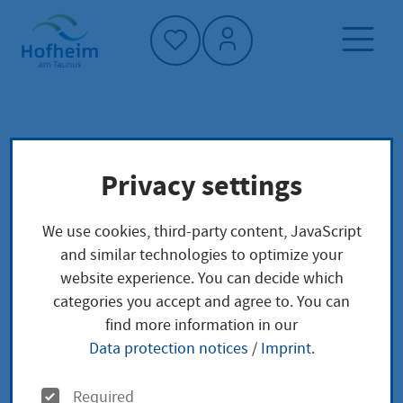
Home"
Home page
News and tenders
events
Privacy settings
World Design Capital Demokratie Kiosk meets
vhs MTK
We use cookies, third-party content, JavaScript
and similar technologies to optimize your
website experience. You can decide which
categories you accept and agree to. You can
World Design Capital
find more information in our
Demokratie Kiosk
Data protection notices
/
Imprint
.
O
Required