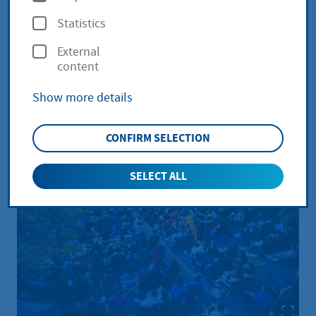
2026
Diedenbergen
p
Statistics
t
Filmbeginn bei Einbruch der Dunkelheit
External
i
content
o
Show more details
n
s
CONFIRM SELECTION
SELECT ALL