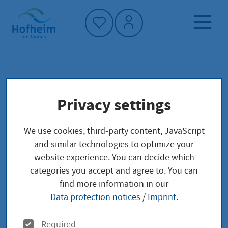
Home"
Home page
News and tenders
events
Privacy settings
OPEN-AIR-KINO - Leider abgesagt!
We use cookies, third-party content, JavaScript
and similar technologies to optimize your
website experience. You can decide which
OPEN-AIR-KINO -
categories you accept and agree to. You can
Leider abgesagt!
find more information in our
Data protection notices
/
Imprint
.
Friday, 3. July
|
Philipp-Keim-Schule -
O
Required