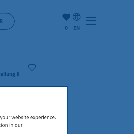
Number of bookmarked ite
R
0
EN
Language selection: Engl
eilung II
um
 your website experience.
ion in our
heit