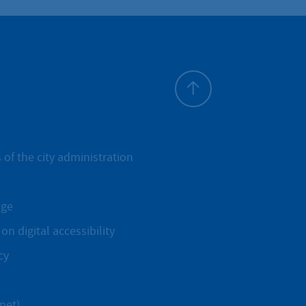
To top
 of the city administration
age
on digital accessibility
cy
net)