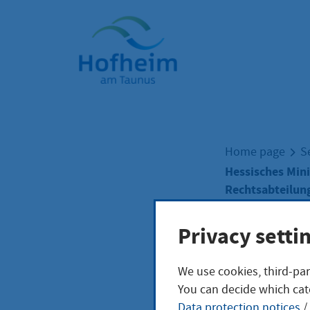
Home"
Home page
S
Hessisches Mini
Rechtsabteilung
Privacy setti
Hess
We use cookies, third-par
You can decide which cat
des 
Data protection notices
/