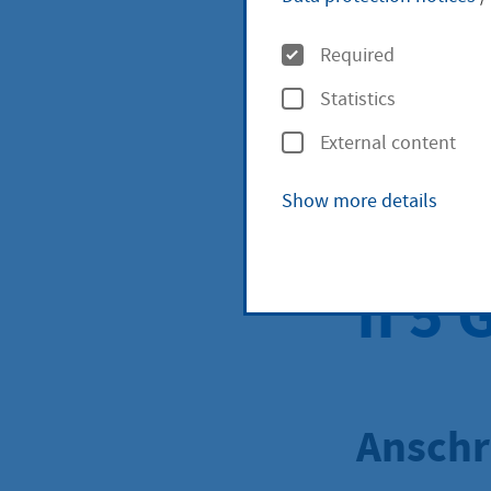
O
und 
Required
p
Statistics
t
Abte
External content
i
o
Show more details
Rech
n
s
II 5
Anschr