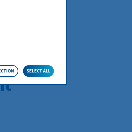
rat
ECTION
SELECT ALL
ht