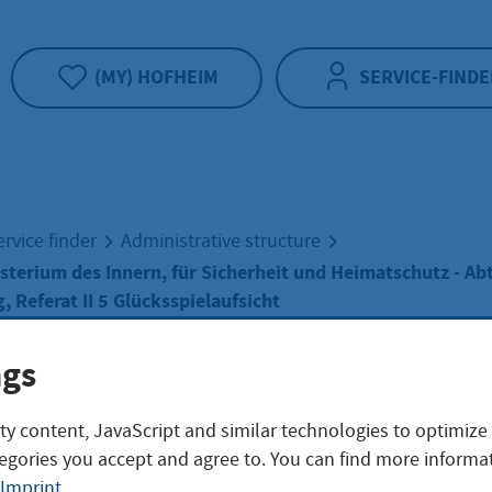
(MY) HOFHEIM
SERVICE-FINDE
ervice finder
Administrative structure
sterium des Innern, für Sicherheit und Heimatschutz - Abt
, Referat II 5 Glücksspielaufsicht
ngs
isches Ministeri
ty content, JavaScript and similar technologies to optimize
egories you accept and agree to. You can find more informat
Innern, für Sicher
Imprint
.