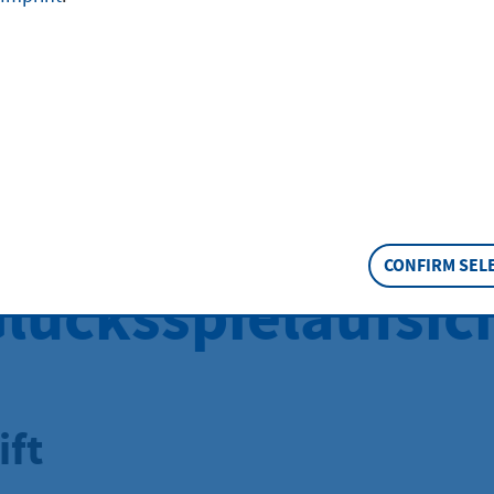
Heimatschutz -
ilung II
tsabteilung, Refe
CONFIRM SEL
 Glücksspielaufsic
ift