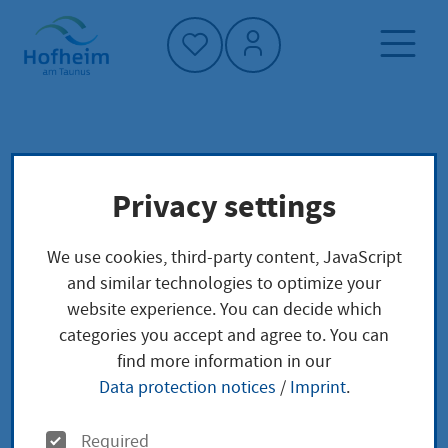
Home"
Home page
Service finder
Privacy settings
Administrative structure
Ihr zuständiges Amtsgericht finden Sie über
We use cookies, third-party content, JavaScript
das Orts- und Gerichtsverzeichnis -
and similar technologies to optimize your
Insolvenzgerichte in Hessen
website experience. You can decide which
categories you accept and agree to. You can
Ihr zuständiges
find more information in our
Data protection notices
/
Imprint
.
Amtsgericht finden Sie
O
Required