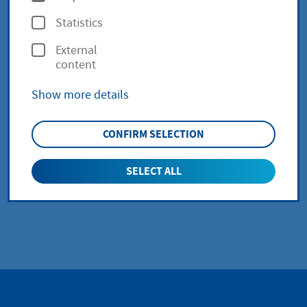
über das Orts- und
p
Statistics
t
Gerichtsverzeichnis -
External
i
content
Insolvenzgerichte in
o
Show more details
n
Hessen
s
CONFIRM SELECTION
SELECT ALL
zurück zur Übersicht