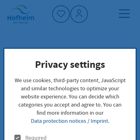
Home"
Home page
Service finder
Local concerns
Privacy settings
Zuschüsse zu Beiträgen für
Krankenversicherung und Pflegeversicherung
Bewilligung nach der in §32 SGB XII
We use cookies, third-party content, JavaScript
dargelegten Definition der Übernahme der
and similar technologies to optimize your
Beiträge durch den Sozialhilfeträger
website experience. You can decide which
categories you accept and agree to. You can
find more information in our
Zuschüsse zu
Data protection notices
/
Imprint
.
Beiträgen für
O
Required