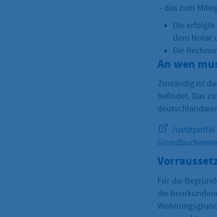
- das zum Mite
Die erfolgt
dem Notar u
Die Rechnun
An wen mus
Zuständig ist d
befindet. Das z
deutschlandweit
Justizportal
Grundbuchamte
Vorrausset
Für die Begründ
die beurkundend
Wohnungsgrundbü