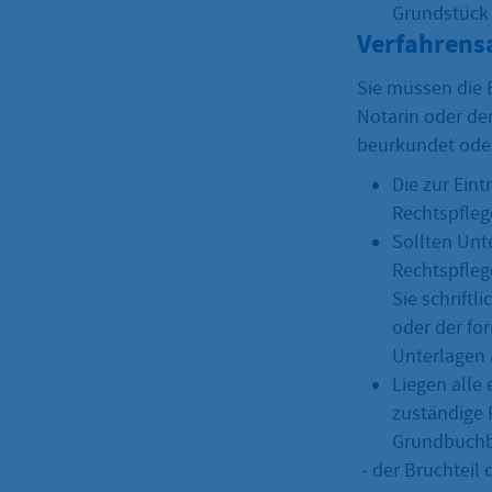
Grundstück 
Verfahrens
Sie müssen die 
Notarin oder der
beurkundet oder
Die zur Ein
Rechtspfleg
Sollten Unt
Rechtspfleg
Sie schrift
oder der fo
Unterlagen 
Liegen alle 
zuständige 
Grundbuchb
- der Bruchteil