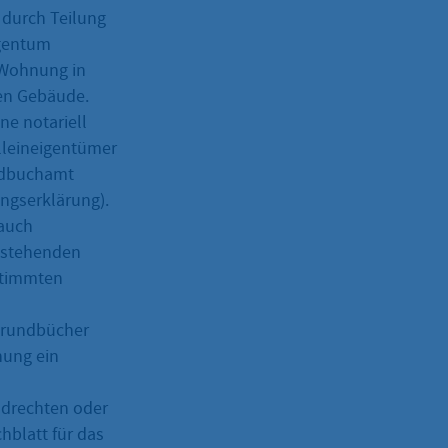
 durch Teilung
igentum
 Wohnung in
den Gebäude.
e notariell
lleineigentümer
undbuchamt
ngserklärung).
 auch
tstehenden
stimmten
grundbücher
nung ein
ndrechten oder
hblatt für das