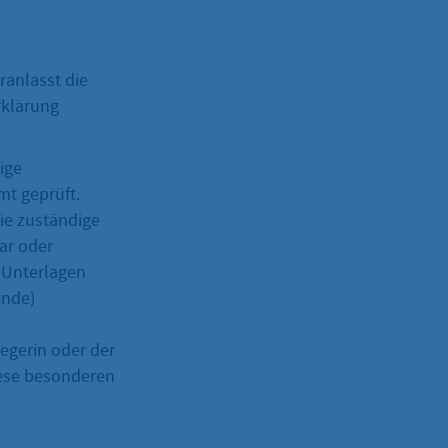
ranlasst die
rklärung
ige
t geprüft.
die zuständige
ar oder
n Unterlagen
ende)
legerin oder der
iese besonderen