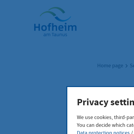
Home"
Home page
S
Woh
Privacy setti
anle
We use cookies, third-par
You can decide which cat
Data protection notices
/