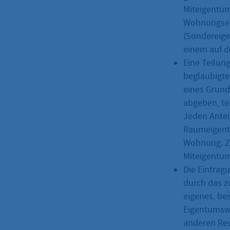
Miteigentüm
Wohnungseig
(Sondereig
einem auf d
Eine Teilun
beglaubigte
eines Grund
abgeben, te
Jeden Antei
Raumeigentu
Wohnung. Zu
Miteigentum
Die Eintrag
durch das z
eigenes, be
Eigentumswo
anderen Rec