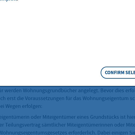
um ist das Eigentum an einer Wohnung in Verbindung mit
eil an dem gemeinschaftlichen Eigentum.
eschreibung
um ist das Eigentum (Sondereigentum; auch Raumeigentu
n Verbindung mit dem Miteigentumsanteil an dem gemeins
stück sowie das Gebäude, soweit sie nicht im Sondereige
ritten stehen).
CONFIRM SEL
gseigentum begründen wollen, bedarf es der Eintragung 
ür werden Wohnungsgrundbücher angelegt. Bevor dies erfo
ch erst die Voraussetzungen für das Wohnungseigentum sc
lei Wegen erfolgen:
eigentümerin oder Miteigentümer eines Grundstücks ist hierf
r Teilungsvertrag sämtlicher Miteigentümerinnen oder Mit
ohnungseigentumsgesetzes erforderlich. Dabei einigen Sie 