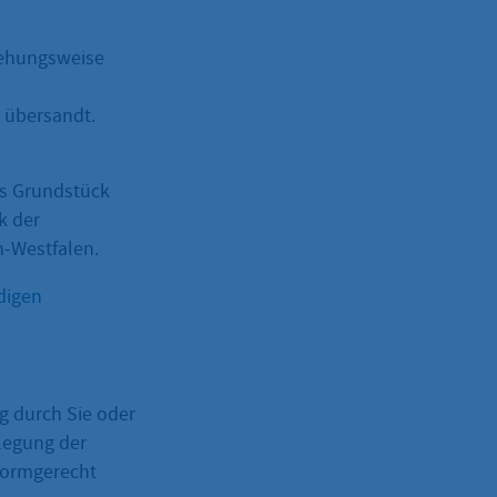
ziehungsweise
 übersandt.
as Grundstück
k der
n-Westfalen.
digen
 durch Sie oder
legung der
formgerecht