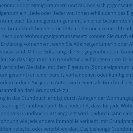
erinnen oder Miteigentümern und räumen sich gegenseitig
entum ein. Jede oder Jeder von Ihnen erhält dann das E
entum; auch Raumeigentum genannt) an einer bestimmten
em Grundstück bereits errichteten oder noch zu errichten
g nach dem Wohnungseigentumsgesetz können Sie durch ein
 Erklärung vornehmen, wenn Sie Alleineigentümerin oder A
stücks sind. Mit der Erklärung, die Sie gegenüber dem Gr
ilen Sie das Eigentum am Grundstück auf (sogenannte Teilu
l verbinden Sie dabei mit dem Eigentum (Sondereigentum;
m genannt) an einer bereits vorhandenen oder künftig en
dem ordnen Sie jedem Anteil auch einen als Bruchteil be
santeil an dem Grundstück zu.
ung in das Grundbuch erfolgt durch Anlegen der Wohnungs
uständige Grundbuchamt. Das bedeutet, dass für jede Woh
sonderes Grundbuchblatt angelegt wird. Dadurch kann eine
hnung wie jede andere Immobilie verkauft, mit Grundpfa
hten belastet oder vererbt werden. Das bisherige Grundbuc