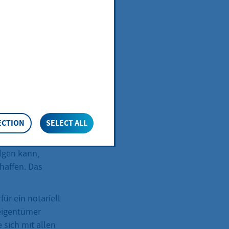
 dem
m genannt) an
chaftlichen
ntum oder im
ECTION
SELECT ALL
in das
lgen kann,
haffen. Das
ür ein notariell
eigentümer
sich mit allen