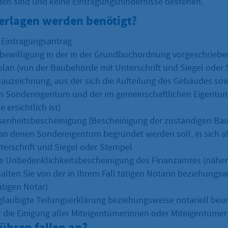
den sind und keine Eintragungshindernisse bestehen.
erlagen werden benötigt?
r Eintragungsantrag
bewilligung in der in der Grundbuchordnung vorgeschrieb
plan (von der Baubehörde mit Unterschrift und Siegel oder
auzeichnung, aus der sich die Aufteilung des Gebäudes sow
m Sondereigentum und der im gemeinschaftlichen Eigentu
 ersichtlich ist)
enheitsbescheinigung (Bescheinigung der zuständigen Ba
an denen Sondereigentum begründet werden soll, in sich 
nterschrift und Siegel oder Stempel
ie Unbedenklichkeitsbescheinigung des Finanzamtes (nähe
halten Sie von der in Ihrem Fall tätigen Notarin beziehungs
ätigen Notar)
eglaubigte Teilungserklärung beziehungsweise notariell beu
r die Einigung aller Miteigentümerinnen oder Miteigentümer
ühren fallen an?