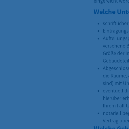
eingereicht wor
Welche Unt
schriftliche
Eintragungs
Aufteilungs
versehene B
Größe der i
Gebäudeteile
Abgeschloss
die Räume, 
sind) mit U
eventuell d
hierüber er
Ihrem Fall t
notariell b
Vertrag übe
Welche Geb