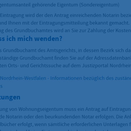
igentumsanteil gehörende Eigentum (Sondereigentum)
e Eintragung wird der den Antrag einreichenden Notarin be
nd Ihnen mit der Eintragungsmitteilung bekannt gemacht.
g des Grundbuchamtes wird an Sie zur Zahlung der Kosten
s ich mich wenden?
as Grundbuchamt des Amtsgerichts, in dessen Bezirk sich d
uständige Grundbuchamt finden Sie auf der Adressdatenban
en Orts- und Gerichtssuche auf dem Justizportal Nordrhei
 Nordrhein-Westfalen - Informationen bezüglich des zustän
s
zungen
ung von Wohnungseigentum muss ein Antrag auf Eintragung
e Notarin oder den beurkundenden Notar erfolgen. Die An
cher erfolgt, wenn sämtliche erforderlichen Unterlagen 