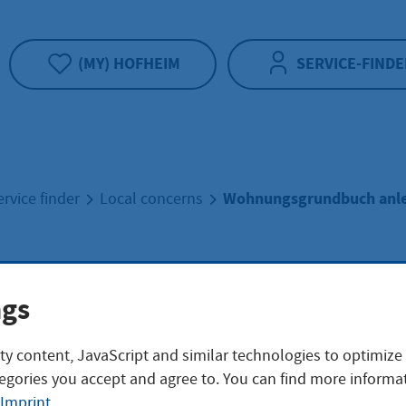
(MY) HOFHEIM
SERVICE-FINDE
Wohnungsgrundbuch anle
ervice finder
Local concerns
nungsgrundbuch
ngs
gen lassen
ty content, JavaScript and similar technologies to optimize
egories you accept and agree to. You can find more informat
Imprint
.