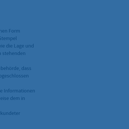
enen Form
 Stempel
ie die Lage und
m stehenden
ubehörde, dass
abgeschlossen
re Informationen
weise dem in
rkundeter