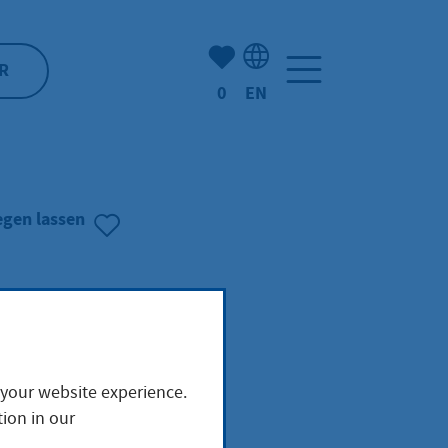
Number of bookmarked ite
R
0
EN
Language selection: Engl
gen lassen
 your website experience.
ion in our