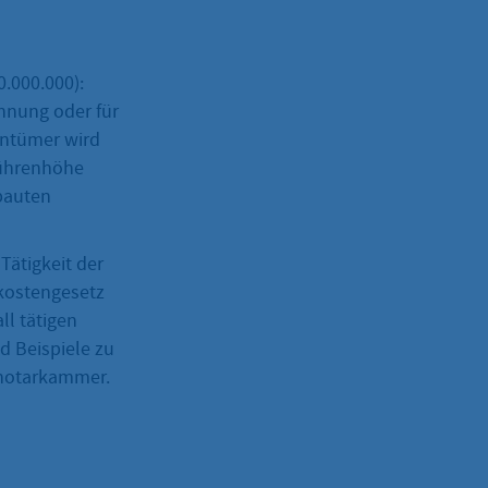
.000.000):
hnung oder für
entümer wird
bührenhöhe
ebauten
Tätigkeit der
kostengesetz
ll tätigen
d Beispiele zu
snotarkammer.