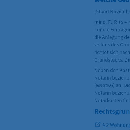
(Stand Novembe
mind. EUR 15 – 
Für die Eintrag
die Anlegung de
seitens des Gr
richtet sich na
Grundstücks. Di
Neben den Kosten
Notarin beziehu
(GNotKG) an. Die
Notarin beziehu
Notarkosten fin
Rechtsgrun
§ 2 Wohnung