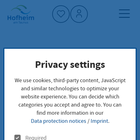
Home"
Home page
Service finder
Local concerns
Privacy settings
Wohngeld Änderung
We use cookies, third-party content, JavaScript
Wohngeld Änderung
and similar technologies to optimize your
website experience. You can decide which
categories you accept and agree to. You can
find more information in our
Unter bestimmten Voraussetzungen kann sich die
Data protection notices
/
Imprint
.
Höhe Ihres Wohngelds verändern. Hier erfahren Sie,
wann dies der Fall ist.
O
Required