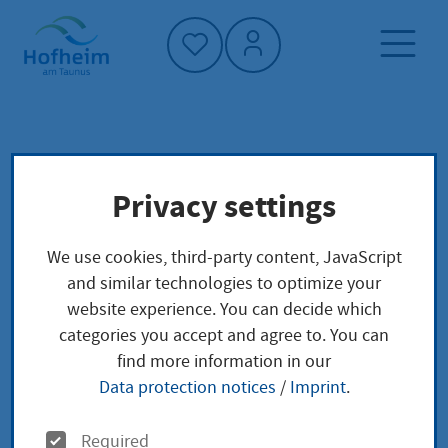
Home"
Home page
Service finder
Local concerns
Privacy settings
Veränderungssperre - zur Sicherung der
Bauleitplanung Ausnahmegenehmigung bei
verfahrensfreien Bauvorhaben
We use cookies, third-party content, JavaScript
and similar technologies to optimize your
website experience. You can decide which
Veränderungssperre -
categories you accept and agree to. You can
find more information in our
zur Sicherung der
Data protection notices
/
Imprint
.
Bauleitplanung
O
Required