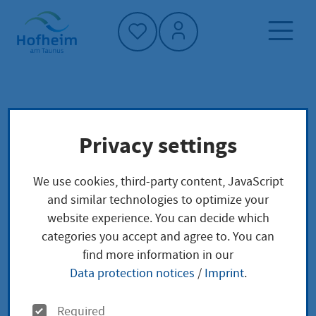
Home"
Home page
Service finder
Local concerns
Privacy settings
Unterhaltsansprüche gegenüber im Ausland
lebenden Personen Weiterleitung
We use cookies, third-party content, JavaScript
and similar technologies to optimize your
Unterhaltsansprüche
website experience. You can decide which
categories you accept and agree to. You can
gegenüber im Ausland
find more information in our
Data protection notices
/
Imprint
.
lebenden Personen
O
Required