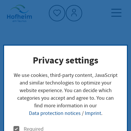
Home"
Home page
Service finder
Local concerns
Privacy settings
Unterhaltsansprüche eines im Ausland
lebenden Kindes in Deutschland gerichtlich
durchsetzen
We use cookies, third-party content, JavaScript
and similar technologies to optimize your
website experience. You can decide which
Unterhaltsansprüche
categories you accept and agree to. You can
find more information in our
eines im Ausland
Data protection notices
/
Imprint
.
lebenden Kindes in
O
Required